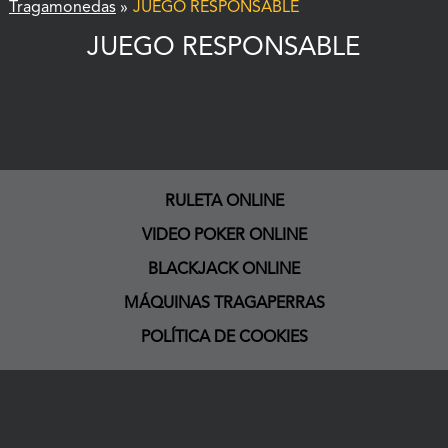
Tragamonedas
»
JUEGO RESPONSABLE
JUEGO RESPONSABLE
RULETA ONLINE
VIDEO POKER ONLINE
BLACKJACK ONLINE
MÁQUINAS TRAGAPERRAS
POLÍTICA DE COOKIES