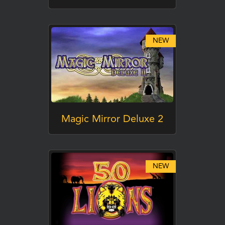
JUEGA
Magic Mirror Deluxe 2
JUEGA