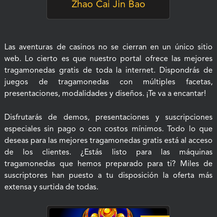
Zhao Cai Jin Bao
Las aventuras de casinos no se cierran en un único sitio
web. Lo cierto es que nuestro portal ofrece las mejores
tragamonedas gratis de toda la internet. Dispondrás de
juegos de tragamonedas con múltiples facetas,
presentaciones, modalidades y diseños. ¡Te va a encantar!
Disfrutarás de demos, presentaciones y suscripciones
especiales sin pago o con costos mínimos. Todo lo que
deseas para las mejores tragamonedas gratis está al acceso
de los clientes. ¿Estás listo para las máquinas
tragamonedas que hemos preparado para ti? Miles de
suscriptores han puesto a tu disposición la oferta más
extensa y surtida de todas.
JUEGA