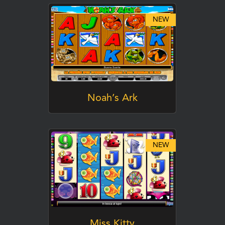
JUEGA
Noah’s Ark
JUEGA
Miss Kitty