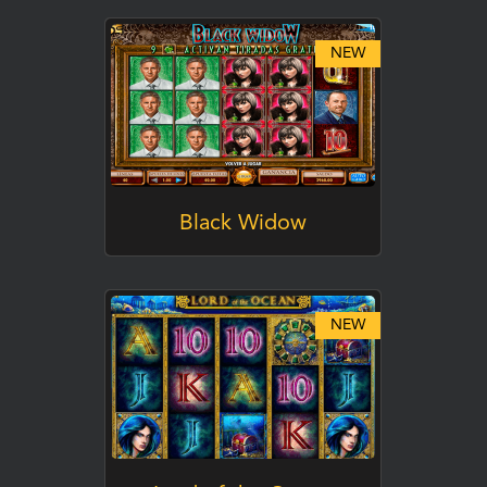
JUEGA
Black Widow
JUEGA