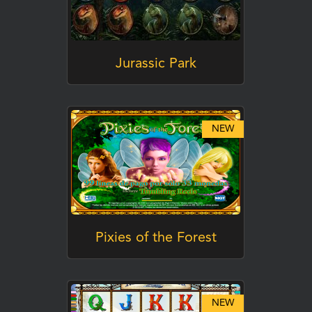
Jurassic Park
JUEGA
Pixies of the Forest
JUEGA