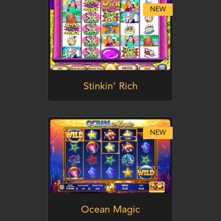
JUEGA
Stinkin’ Rich
JUEGA
Ocean Magic