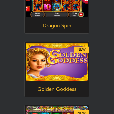
Dragon Spin
JUEGA
Golden Goddess
JUEGA