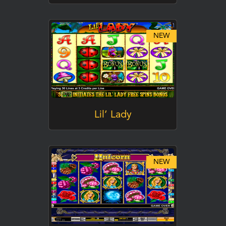
JUEGA
Lil’ Lady
JUEGA