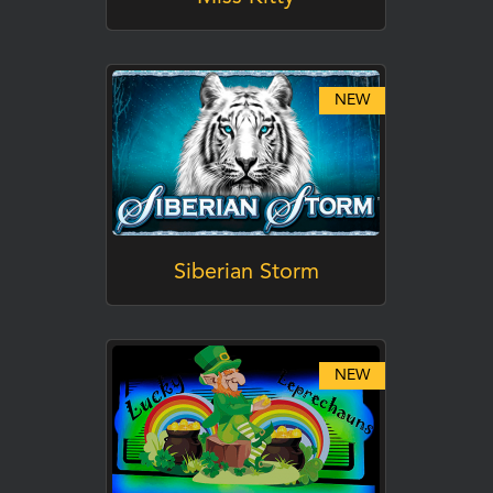
JUEGA
Siberian Storm
JUEGA