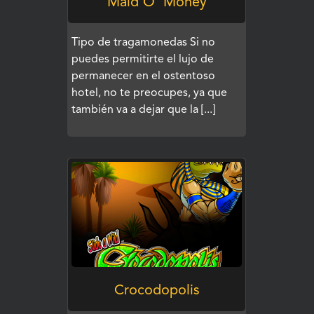
Maid O’ Money
Tipo de tragamonedas Si no
puedes permitirte el lujo de
permanecer en el ostentoso
hotel, no te preocupes, ya que
también va a dejar que la [...]
JUEGA
Crocodopolis