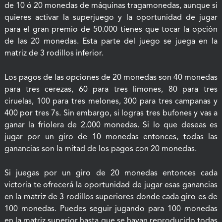
de 10 ó 20 monedas de máquinas tragamonedas, aunque si
quieres activar la superjuego y la oportunidad de jugar
para el gran premio de 50.000 tienes que tocar la opción
de las 20 monedas. Esta parte del juego se juega en la
matriz de 3 rodillos inferior.
Los pagos de las opciones de 20 monedas son 40 monedas
para tres cerezas, 60 para tres limones, 80 para tres
ciruelas, 100 para tres melones, 300 para tres campanas y
400 por tres 7s. Sin embargo, si logras tres bufones y vas a
ganar la friolera de 2.000 monedas. Si lo que deseas es
jugar por un giro de 10 monedas entonces, todas las
ganancias son la mitad de los pagos con 20 monedas.
Si juegas por un giro de 20 monedas entonces cada
victoria te ofrecerá la oportunidad de jugar esas ganancias
en la matriz de 3 rodillos superiores donde cada giro es de
100 monedas. Puedes seguir jugando para 100 monedas
en la matriz superior hasta que se hayan reproducido todas