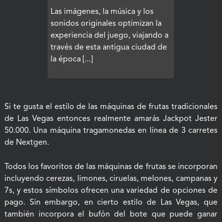
Las imágenes, la música y los
sonidos originales optimizan la
experiencia del juego, viajando a
través de esta antigua ciudad de
la época [...]
Si te gusta el estilo de las máquinas de frutas tradicionales
de Las Vegas entonces realmente amarás Jackpot Jester
50.000. Una máquina tragamonedas en línea de 3 carretes
de Nextgen.
Todos los favoritos de las máquinas de frutas se incorporan
incluyendo cerezas, limones, ciruelas, melones, campanas y
7s, y estos símbolos ofrecen una variedad de opciones de
pago. Sin embargo, en cierto estilo de Las Vegas, que
también incorpora el bufón del bote que puede ganar