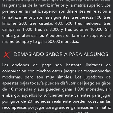
las ganancias de la matriz inferior y la matriz superior. Los
premios en la matriz superior son diferentes en relación a
la matriz inferior y son las siguientes: tres cerezas 100, tres
limones 200, tres ciruelas 400, 500 tres melones, tres
campanas 1.000, tres 7s 3.000 y tres bufones 10.000. Sin
embargo, aterrizar los 9 bufones en la matriz superior, al
mismo tiempo y te gana 50.000 monedas.
DEMASIADO SABOR A PARA ALGUNOS
Las opciones de pago son bastante limitadas en
comparación con muchos otros juegos de tragamonedas
modernas, pero son muy simples. Los jugadores de
apuestas bajas todavía pueden disfrutar del juego en giros
de 10 monedas y aún pueden ganar 1.000 monedas, sin
embargo, aquellos lo suficientemente valientes para jugar
por giros de 20 monedas realmente pueden cosechar las
recompensas por jugar para grandes ganancias en la matriz