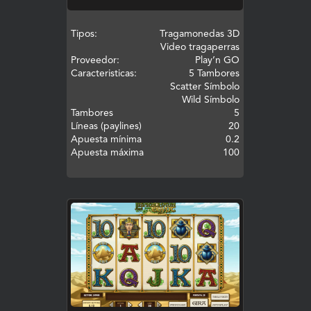
Tipos:
Tragamonedas 3D
Video tragaperras
Proveedor:
Play’n GO
Caracteristicas:
5 Tambores
Scatter Símbolo
Wild Símbolo
Tambores
5
Líneas (paylines)
20
Apuesta mínima
0.2
Apuesta máxima
100
JUEGA