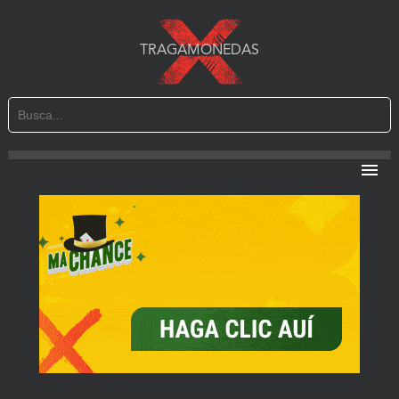
TRAGAMONEDAS