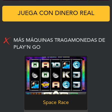
JUEGA CON DINERO REAL
MÁS MÁQUINAS TRAGAMONEDAS DE
PLAY’N GO
JUEGA
Space Race