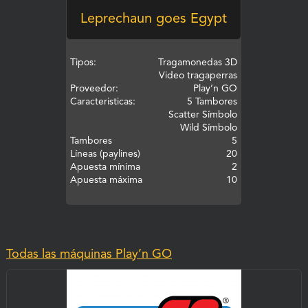
Leprechaun goes Egypt
Tipos:
Tragamonedas 3D
Video tragaperras
Proveedor:
Play’n GO
Caracteristicas:
5 Tambores
Scatter Símbolo
Wild Símbolo
Tambores
5
Líneas (paylines)
20
Apuesta mínima
2
Apuesta máxima
10
Todas las máquinas Play’n GO