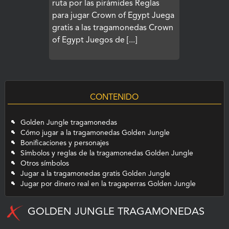
ruta por las pirámides Reglas
para jugar Crown of Egypt Juega
gratis a las tragamonedas Crown
of Egypt Juegos de [...]
CONTENIDO
Golden Jungle tragamonedas
Cómo jugar a la tragamonedas Golden Jungle
Bonificaciones y personajes
Símbolos y reglas de la tragamonedas Golden Jungle
Otros símbolos
Jugar a la tragamonedas gratis Golden Jungle
Jugar por dinero real en la tragaperras Golden Jungle
GOLDEN JUNGLE TRAGAMONEDAS