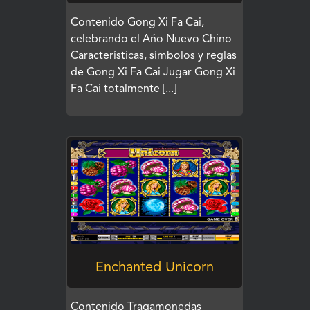
Contenido Gong Xi Fa Cai,
celebrando el Año Nuevo Chino
Características, símbolos y reglas
de Gong Xi Fa Cai Jugar Gong Xi
Fa Cai totalmente [...]
JUEGA
Enchanted Unicorn
Contenido Tragamonedas