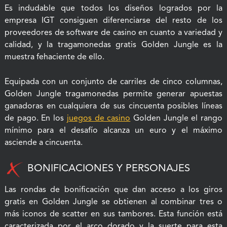
Es indudable que todos los diseños logrados por la
empresa IGT consiguen diferenciarse del resto de los
proveedores de software de casino en cuanto a variedad y
calidad, y la tragamonedas gratis Golden Jungle es la
muestra fehaciente de ello.
Equipada con un conjunto de carriles de cinco columnas,
Golden Jungle tragamonedas permite generar apuestas
ganadoras en cualquiera de sus cincuenta posibles líneas
de pago. En los
juegos de casino
Golden Jungle el rango
mínimo para el desafío alcanza un euro y el máximo
asciende a cincuenta.
BONIFICACIONES Y PERSONAJES
Las rondas de bonificación que dan acceso a los giros
gratis en Golden Jungle se obtienen al combinar tres o
más iconos de scatter en sus tambores. Esta función está
caracterizada por el arco dorado y la suerte para esta