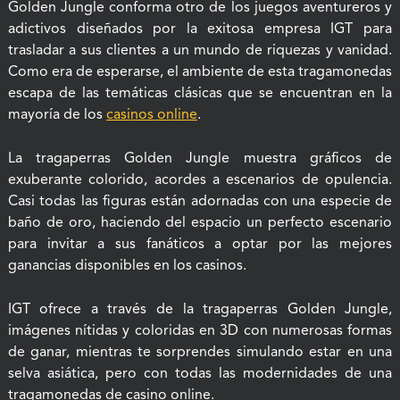
Golden Jungle conforma otro de los juegos aventureros y
adictivos diseñados por la exitosa empresa IGT para
trasladar a sus clientes a un mundo de riquezas y vanidad.
Como era de esperarse, el ambiente de esta tragamonedas
escapa de las temáticas clásicas que se encuentran en la
mayoría de los
casinos online
.
La tragaperras Golden Jungle muestra gráficos de
exuberante colorido, acordes a escenarios de opulencia.
Casi todas las figuras están adornadas con una especie de
baño de oro, haciendo del espacio un perfecto escenario
para invitar a sus fanáticos a optar por las mejores
ganancias disponibles en los casinos.
IGT ofrece a través de la tragaperras Golden Jungle,
imágenes nítidas y coloridas en 3D con numerosas formas
de ganar, mientras te sorprendes simulando estar en una
selva asiática, pero con todas las modernidades de una
tragamonedas de casino online.