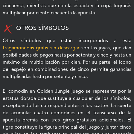
cincuenta, mientras que con la espada y la copa lograrás
multiplicar por ciento cincuenta la apuesta.
OTROS SÍMBOLOS
Otros símbolos que están incorporados a esta
tragamonedas gratis sin descargar
son las joyas, que dan
posibilidades de pagos hasta por setenta y cinco y hasta un
máximo de multiplicación por cien. Por su parte, el icono
del espejo en combinaciones de cinco permite ganancias
multiplicadas hasta por setenta y cinco.
El comodín en Golden Jungle juego se representa por la
estatua dorada que sustituye a cualquier de los símbolos,
exceptuando los correspondientes a los scatter. La suerte
de acumular cuatro comodines en el transcurso de la
apuesta premia con tres giros gratuitos adicionales. El
tigre constituye la figura principal del juego y juntar cinco