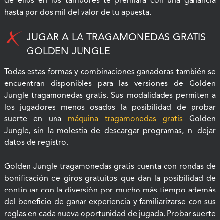
de ellos en los tambores te premiara con una ganancia
hasta por dos mil del valor de tu apuesta.
JUGAR A LA TRAGAMONEDAS GRATIS
GOLDEN JUNGLE
Todas estas formas y combinaciones ganadoras también se
encuentran disponibles para las versiones de Golden
Jungle tragamonedas gratis. Sus modalidades permiten a
los jugadores menos osados la posibilidad de probar
suerte en una
máquina tragamonedas gratis
Golden
Jungle, sin la molestia de descargar programas, ni dejar
datos de registro.
Golden Jungle tragamonedas gratis cuenta con rondas de
bonificación de giros gratuitos que dan la posibilidad de
continuar con la diversión por mucho más tiempo además
del beneficio de ganar experiencia y familiarizarse con sus
reglas en cada nueva oportunidad de jugada. Probar suerte