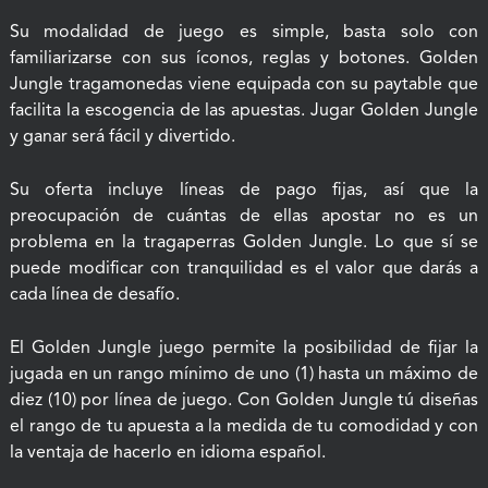
Su modalidad de juego es simple, basta solo con
familiarizarse con sus íconos, reglas y botones. Golden
Jungle tragamonedas viene equipada con su paytable que
facilita la escogencia de las apuestas. Jugar Golden Jungle
y ganar será fácil y divertido.
Su oferta incluye líneas de pago fijas, así que la
preocupación de cuántas de ellas apostar no es un
problema en la tragaperras Golden Jungle. Lo que sí se
puede modificar con tranquilidad es el valor que darás a
cada línea de desafío.
El Golden Jungle juego permite la posibilidad de fijar la
jugada en un rango mínimo de uno (1) hasta un máximo de
diez (10) por línea de juego. Con Golden Jungle tú diseñas
el rango de tu apuesta a la medida de tu comodidad y con
la ventaja de hacerlo en idioma español.