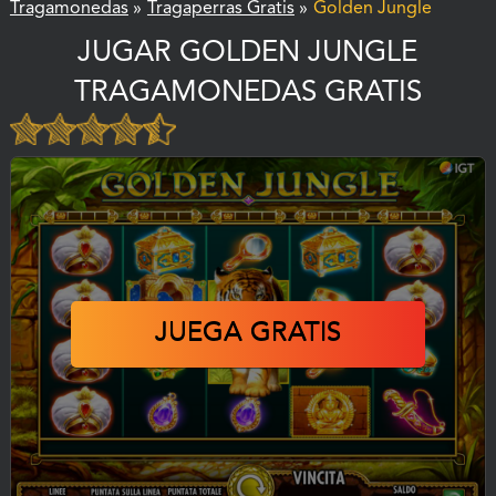
Tragamonedas
»
Tragaperras Gratis
»
Golden Jungle
JUGAR GOLDEN JUNGLE
TRAGAMONEDAS GRATIS
JUEGA GRATIS