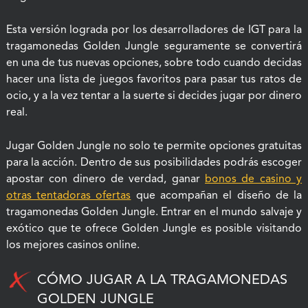
Esta versión lograda por los desarrolladores de IGT para la
tragamonedas Golden Jungle seguramente se convertirá
en una de tus nuevas opciones, sobre todo cuando decidas
hacer una lista de juegos favoritos para pasar tus ratos de
ocio, y a la vez tentar a la suerte si decides jugar por dinero
real.
Jugar Golden Jungle no solo te permite opciones gratuitas
para la acción. Dentro de sus posibilidades podrás escoger
apostar con dinero de verdad, ganar
bonos de casino y
otras tentadoras ofertas
que acompañan el diseño de la
tragamonedas Golden Jungle. Entrar en el mundo salvaje y
exótico que te ofrece Golden Jungle es posible visitando
los mejores casinos online.
CÓMO JUGAR A LA TRAGAMONEDAS
GOLDEN JUNGLE