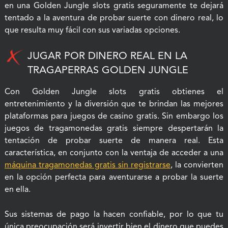
en una Golden Jungle slots gratis seguramente te dejará
tentado a la aventura de probar suerte con dinero real, lo
que resulta muy fácil con sus variadas opciones.
JUGAR POR DINERO REAL EN LA
TRAGAPERRAS GOLDEN JUNGLE
Con Golden Jungle slots gratis obtienes el
entretenimiento y la diversión que te brindan las mejores
plataformas para juegos de casino gratis. Sin embargo los
juegos de tragamonedas gratis siempre despertarán la
tentación de probar suerte de manera real. Esta
característica, en conjunto con la ventaja de acceder a una
máquina tragamonedas gratis sin registrarse
, la convierten
en la opción perfecta para aventurarse a probar la suerte
en ella.
Sus sistemas de pago la hacen confiable, por lo que tu
única preocupación será invertir bien el dinero que puedes