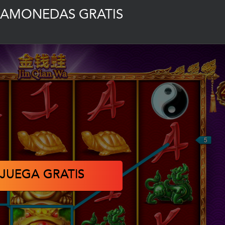
GAMONEDAS GRATIS
JUEGA GRATIS