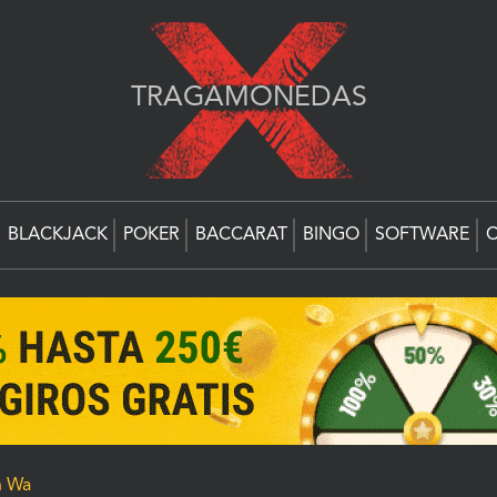
TRAGAMONEDAS
BLACKJACK
POKER
BACCARAT
BINGO
SOFTWARE
C
n Wa