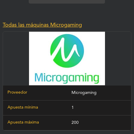
Todas las máquinas Microgaming
Proveedor
Microgaming
Apuesta mínima
1
Apuesta máxima
200