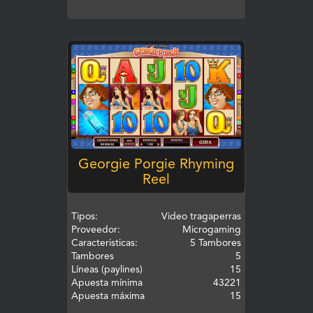
JUEGA
Georgie Porgie Rhyming
Reel
Tipos:
Video tragaperras
Proveedor:
Microgaming
Caracteristicas:
5 Tambores
Tambores
5
Líneas (paylines)
15
Apuesta mínima
43221
Apuesta máxima
15