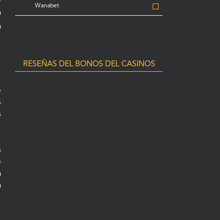
Wanabet
a
a
RESEÑAS DEL BONOS DEL CASINOS
e
s
s
s
e
á
a