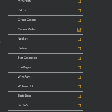
Mr Green
e
e
Paf Es
Circus Casino
s
Casino Midas
s
NetBet
a
l
Pastón
s
Star Casino be
s
StarVegas
s
WinsPark
e
William Hill
o
TodoSlots
s
Bet365
s