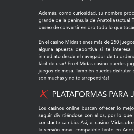
Además, como curiosidad, su nombre proce
grande de la península de Anatolia (actual T
deseo de convertir en oro todo lo que toca
En el casino Midas tienes más de 250 juegos
alguna apuesta deportiva si te interesa
inmediato desde el navegador de tu ordenad
fácil de usar! En el Midas casino puedes jug
juegos de mesa. También puedes disfrutar 
son muchas y no te arrepentirás!
PLATAFORMAS PARA J
Los casinos online buscan ofrecer lo mejo
seguir divirtiéndose con ellos, por lo que
constante cambio. Así, el casino Midas ofre
la versión móvil compatible tanto en And