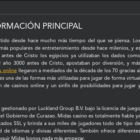
ORMACIÓN PRINCIPAL
xistido desde hace mucho más tiempo del que se piensa. Lo
 más populares de entretenimiento desde hace milenios, y e
antes de Cristo los egipcios ya utilizaban los dados com
l año 3000 antes de Cristo, apostaban por diversión, y má
s online
llegaron a mediados de la década de los 70 gracias a
es una de las formas más utilizadas para jugar de forma virtua
 de casinos online y un sinfín de posibilidades para jugar 
 gestionado por Luckland Group B.V. bajo la licencia de jueg
el Gobierno de Curazao. Midas casino es totalmente fiable y
ficados SSL y brinda a sus miles de jugadores todo de tipo d
d de idiomas y divisas diferentes. También ofrece diferente
seguir Midas bonos nada más empezar.