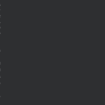
s
r
z
,
s
s
s
l
l
s
e
o