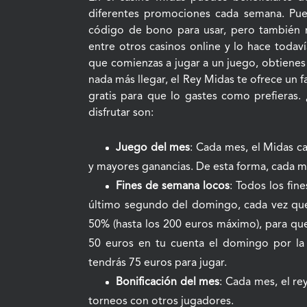
diferentes promociones cada semana. Pue
código de bono para usar, pero también m
entre otros casinos online y lo hace todav
que comienzas a jugar a un juego, obtiene
nada más llegar, el Rey Midas te ofrece un 
gratis para que lo gastes como prefieras
disfrutar son:
Juego del mes
: Cada mes, el Midas ca
y mayores ganancias. De esta forma, cada m
Fines de semana locos
: Todos los fin
último segundo del domingo, cada vez que 
50% (hasta los 200 euros máximo), para que
50 euros en tu cuenta el domingo por la
tendrás 75 euros para jugar.
Bonificación del mes
: Cada mes, el re
torneos con otros jugadores.