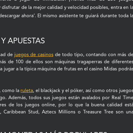
disfrutar de la mejor calidad y velocidad posibles, entra en l
escargar ahora’. El mismo asistente te guiará durante toda l
 Y APUESTAS
edad de
juegos de casinos
de todo tipo, contando con más d
más de 100 de ellos son máquinas tragaperras de diferente
sta jugar a la típica máquina de frutas en el casino Midas podrá
, como la
ruleta
, el blackjack y el póker, así como otros juego
go. Además, todos sus juegos están avalados por Real Tim
es de los juegos online, por lo que la buena calidad est
 Caribbean Stud, Aztecs Millions o Treasure Tree son un