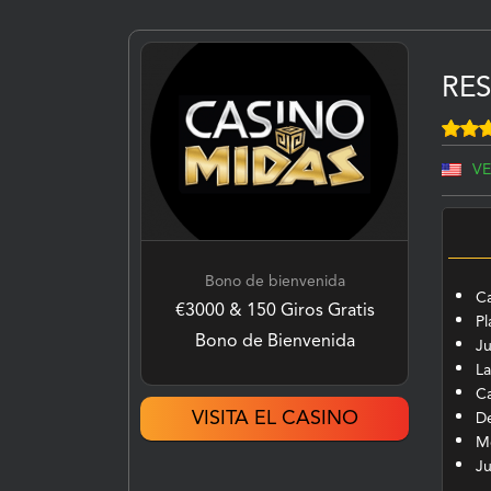
RE
V
Bono de bienvenida
Ca
€3000 & 150 Giros Gratis
Pl
Bono de Bienvenida
Ju
L
Ca
VISITA EL CASINO
De
Mé
Ju