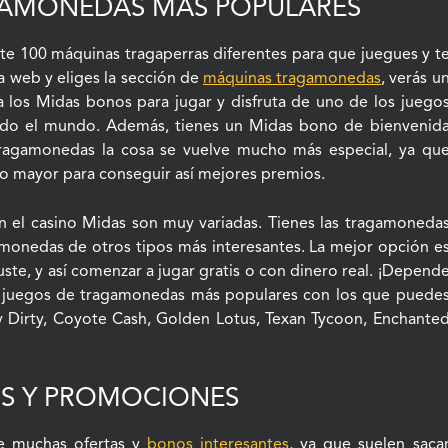
GAMONEDAS MÁS POPULARES
e 100 máquinas tragaperras diferentes para que juegues y t
na web y eliges la sección de
máquinas tragamonedas
, verás u
a los Midas bonos para jugar y disfruta de uno de los juego
todo el mundo. Además, tienes un Midas bono de bienvenid
tragamonedas la cosa se vuelve mucho más especial, ya qu
to mayor para conseguir así mejores premios.
 el casino Midas son muy variadas. Tienes las tragamoneda
gamonedas de otros tipos más interesantes. La mejor opción e
uste, y así comenzar a jugar gratis o con dinero real. ¡Depend
os juegos de tragamonedas más populares con los que puede
ay Dirty, Coyote Cash, Golden Lotus, Texan Tycoon, Enchante
S Y PROMOCIONES
de muchas ofertas y
bonos interesantes
, ya que suelen saca