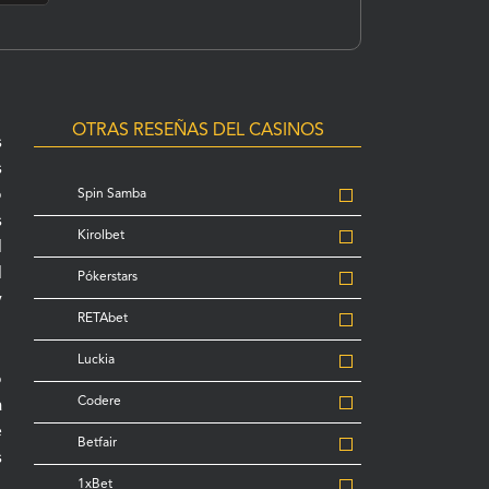
OTRAS RESEÑAS DEL CASINOS
s
s
o
Spin Samba
s
Kirolbet
l
l
Pókerstars
y
RETAbet
Luckia
o
Codere
a
e
Betfair
s
1xBet