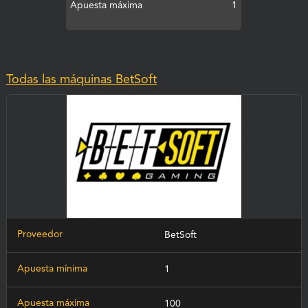
Apuesta máxima
1
Todas las máquinas BetSoft
Proveedor
BetSoft
Apuesta mínima
1
Apuesta máxima
100