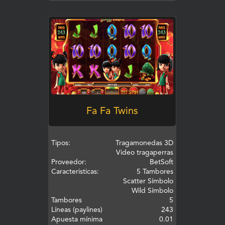
JUEGA
Fa Fa Twins
Tipos:
Tragamonedas 3D
Video tragaperras
Proveedor:
BetSoft
Caracteristicas:
5 Tambores
Scatter Símbolo
Wild Símbolo
Tambores
5
Líneas (paylines)
243
Apuesta mínima
0.01