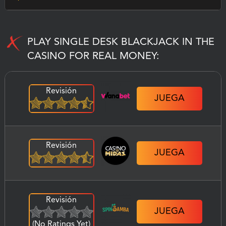
PLAY SINGLE DESK BLACKJACK IN THE
CASINO FOR REAL MONEY:
Revisión
JUEGA
Revisión
JUEGA
Revisión
JUEGA
(No Ratings Yet)