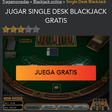
Tragamonedas
»
Blackjack online
»
Single Desk BlackJack
JUGAR SINGLE DESK BLACKJACK
GRATIS
JUEGA GRATIS