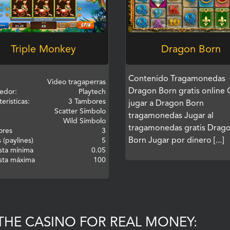
Triple Monkey
Dragon Born
Contenido Tragamonedas
:
Video tragaperras
Dragon Born gratis online
edor:
Playtech
eristicas:
3 Tambores
jugar a Dragon Born
Scatter Símbolo
tragamonedas Jugar al
Wild Símbolo
tragamonedas gratis Drag
ores
3
Born Jugar por dinero [...]
 (paylines)
5
ta mínima
0.05
ta máxima
100
 THE CASINO FOR REAL MONEY: