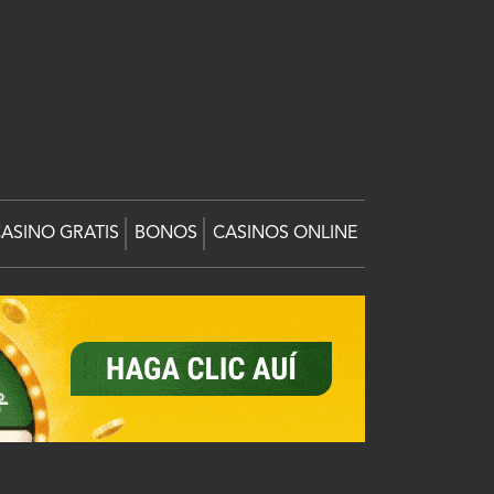
ASINO GRATIS
BONOS
CASINOS ONLINE