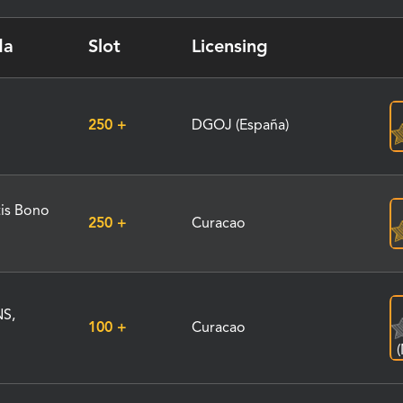
da
Slot
Licensing
250 +
DGOJ (España)
tis Bono
250 +
Curacao
NS,
100 +
Curacao
(