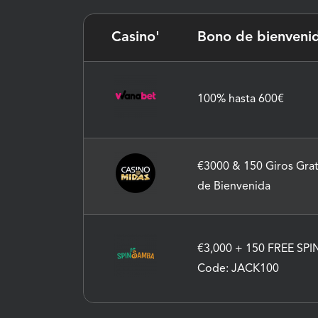
Casino'
Bono de bienveni
100% hasta 600€
€3000 & 150 Giros Gra
de Bienvenida
€3,000 + 150 FREE SPI
Code: JACK100