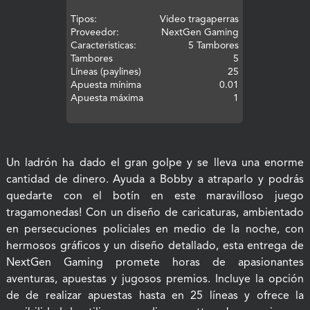
Tipos:
Video tragaperras
Proveedor:
NextGen Gaming
Caracteristicas:
5 Tambores
Tambores
5
Líneas (paylines)
25
Apuesta mínima
0.01
Apuesta máxima
1
Un ladrón ha dado el gran golpe y se lleva una enorme
cantidad de dinero. Ayuda a Bobby a atraparlo y podrás
quedarte con el botín en este maravilloso juego
tragamonedas! Con un diseño de caricaturas, ambientado
en persecuciones policiales en medio de la noche, con
hermosos gráficos y un diseño detallado, esta entrega de
NextGen Gaming promete horas de apasionantes
aventuras, apuestas y jugosos premios. Incluye la opción
de de realizar apuestas hasta en 25 líneas y ofrece la