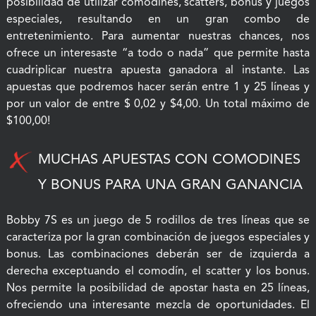
posibilidad de utilizar comodines, scatters, bonus y juegos
especiales, resultando en un gran combo de
entretenimiento. Para aumentar nuestras chances, nos
ofrece un interesaste “a todo o nada” que permite hasta
cuadriplicar nuestra apuesta ganadora al instante. Las
apuestas que podremos hacer serán entre 1 y 25 líneas y
por un valor de entre $ 0,02 y $4,00. Un total máximo de
$100,00!
MUCHAS APUESTAS CON COMODINES
Y BONUS PARA UNA GRAN GANANCIA
Bobby 7S es un juego de 5 rodillos de tres líneas que se
caracteriza por la gran combinación de juegos especiales y
bonus. Las combinaciones deberán ser de izquierda a
derecha exceptuando el comodín, el scatter y los bonus.
Nos permite la posibilidad de apostar hasta en 25 líneas,
ofreciendo una interesante mezcla de oportunidades. El