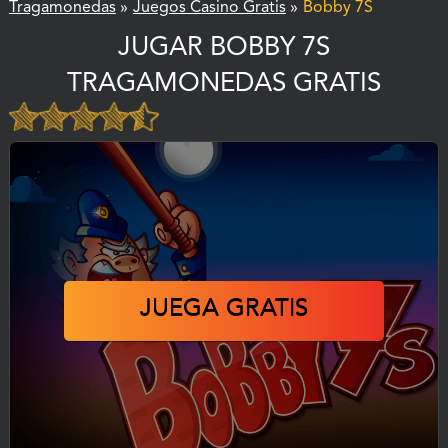
Tragamonedas
»
Juegos Casino Gratis
»
Bobby 7S
JUGAR BOBBY 7S
TRAGAMONEDAS GRATIS
JUEGA GRATIS