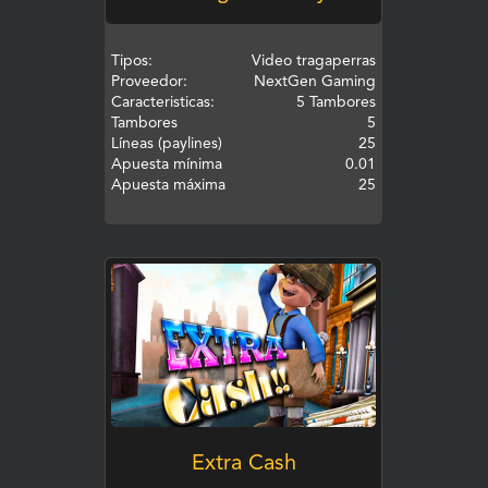
Tipos:
Video tragaperras
Proveedor:
NextGen Gaming
Caracteristicas:
5 Tambores
Tambores
5
Líneas (paylines)
25
Apuesta mínima
0.01
Apuesta máxima
25
JUEGA
Extra Cash