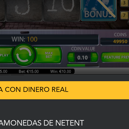
A CON DINERO REAL
AMONEDAS DE NETENT