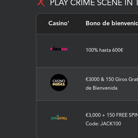
PLAY CRIME SCENE IN
Casino'
Bono de bienveni
100% hasta 600€
€3000 & 150 Giros Gra
de Bienvenida
€3,000 + 150 FREE SPI
Code: JACK100