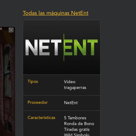
Todas las máquinas NetEnt
Tipos
Video
tragaperras
Proveedor
NetEnt
Caracteristicas
5 Tambores
Ronda de Bono
Tiradas gratis
Wild Símbolo