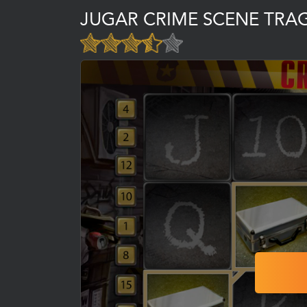
JUGAR CRIME SCENE TRA