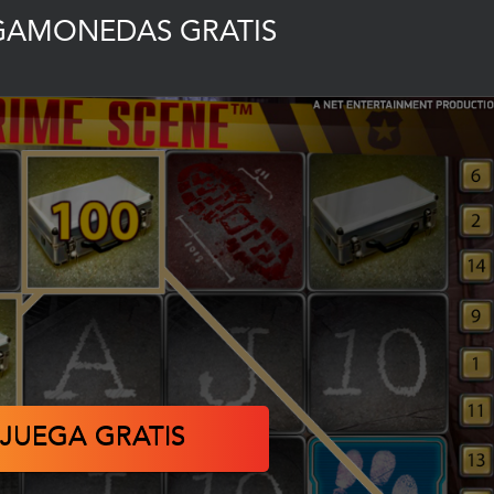
GAMONEDAS GRATIS
JUEGA GRATIS