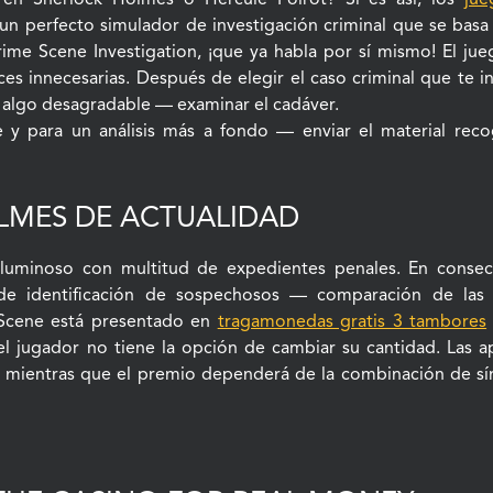
 en Sherlock Holmes o Hercule Poirot? Si es así, los
jue
un perfecto simulador de investigación criminal que se basa
me Scene Investigation, ¡que ya habla por sí mismo! El jue
es innecesarias. Después de elegir el caso criminal que te in
 algo desagradable — examinar el cadáver.
y para un análisis más a fondo — enviar el material reco
LMES DE ACTUALIDAD
oluminoso con multitud de expedientes penales. En consec
de identificación de sospechosos — comparación de las 
me Scene está presentado en
tragamonedas gratis 3 tambores
el jugador no tiene la opción de cambiar su cantidad. Las a
s, mientras que el premio dependerá de la combinación de s