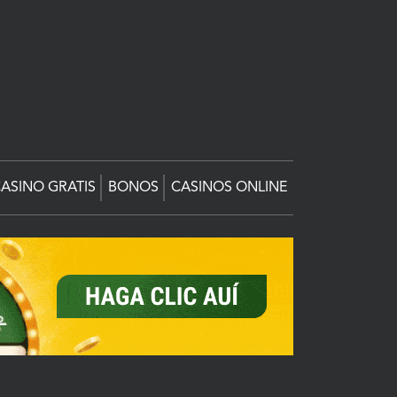
ASINO GRATIS
BONOS
CASINOS ONLINE