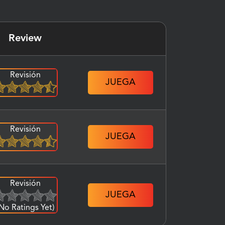
Review
Revisión
JUEGA
Revisión
JUEGA
Revisión
JUEGA
No Ratings Yet)