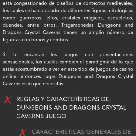
está congestionado de diseños de contextos medievales,
los cuales se han poblado de diferentes figuras mitológicas
como guerreros, elfos, cristales mágicos, esqueletos,
duendes, entre otros. Tragamonedas Dungeons and
Dragons Crystal Caverns tienen un amplio número de
figuritas con bonos y combos.
Si te encantan los juegos con presentaciones
sensacionales, los cuales cambien el paradigma de lo que
estás acostumbrado a ver en este tipo de juegos de casino
online, entonces jugar Dungeons and Dragons Crystal
Caverns es lo que necesitas.
REGLAS Y CARACTERÍSTICAS DE
DUNGEONS AND DRAGONS CRYSTAL
CAVERNS JUEGO
CARACTERÍSTICAS GENERALES DE