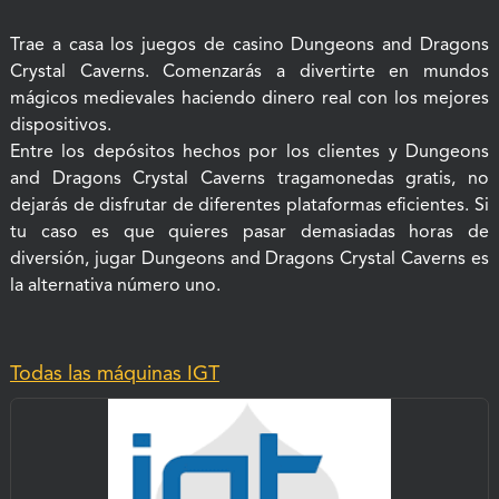
Trae a casa los juegos de casino Dungeons and Dragons
Crystal Caverns. Comenzarás a divertirte en mundos
mágicos medievales haciendo dinero real con los mejores
dispositivos.
Entre los depósitos hechos por los clientes y Dungeons
and Dragons Crystal Caverns tragamonedas gratis, no
dejarás de disfrutar de diferentes plataformas eficientes. Si
tu caso es que quieres pasar demasiadas horas de
diversión, jugar Dungeons and Dragons Crystal Caverns es
la alternativa número uno.
Todas las máquinas IGT