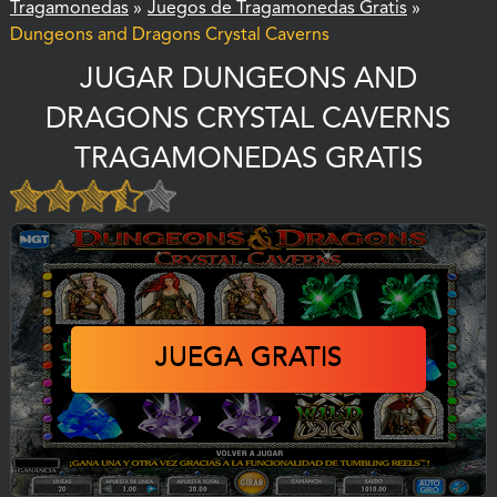
Tragamonedas
»
Juegos de Tragamonedas Gratis
»
Dungeons and Dragons Crystal Caverns
JUGAR DUNGEONS AND
DRAGONS CRYSTAL CAVERNS
TRAGAMONEDAS GRATIS
JUEGA GRATIS