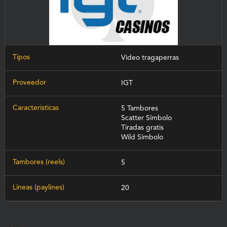
Tipos
Video tragaperras
Proveedor
IGT
Caracteristicas
5 Tambores
Scatter Símbolo
Tiradas gratis
Wild Símbolo
Tambores (reels)
5
Líneas (paylines)
20