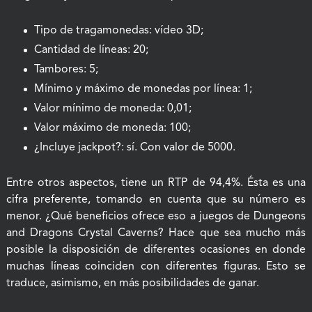
Tipo de tragamonedas: vídeo 3D;
Cantidad de líneas: 20;
Tambores: 5;
Mínimo y máximo de monedas por línea: 1;
Valor mínimo de moneda: 0,01;
Valor máximo de moneda: 100;
¿Incluye jackpot?: sí. Con valor de 5000.
Entre otros aspectos, tiene un RTP de 94,4%. Ésta es una
cifra preferente, tomando en cuenta que su número es
menor. ¿Qué beneficios ofrece eso a juegos de Dungeons
and Dragons Crystal Caverns? Hace que sea mucho más
posible la disposición de diferentes ocasiones en donde
muchas líneas coinciden con diferentes figuras. Esto se
traduce, asimismo, en más posibilidades de ganar.