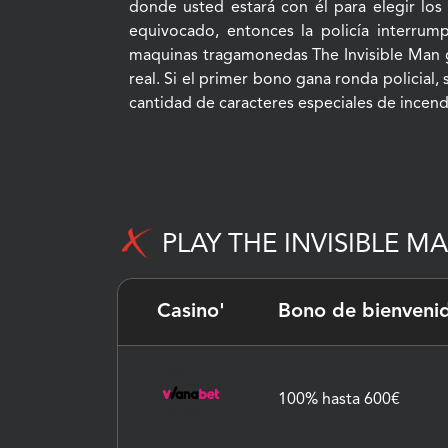
donde usted estará con él para elegir los 
equivocado, entonces la policía interrum
maquinas tragamonedas The Invisible Man gr
real. Si el primer bono gana ronda policial, 
cantidad de caracteres especiales de incend
PLAY THE INVISIBLE M
Casino'
Bono de bienveni
100% hasta 600€