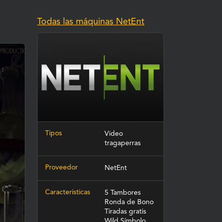
Todas las máquinas NetEnt
Tipos
Video
tragaperras
Proveedor
NetEnt
Caracteristicas
5 Tambores
Ronda de Bono
Tiradas gratis
Wild Símbolo