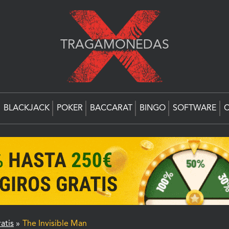
TRAGAMONEDAS
BLACKJACK
POKER
BACCARAT
BINGO
SOFTWARE
C
atis
»
The Invisible Man