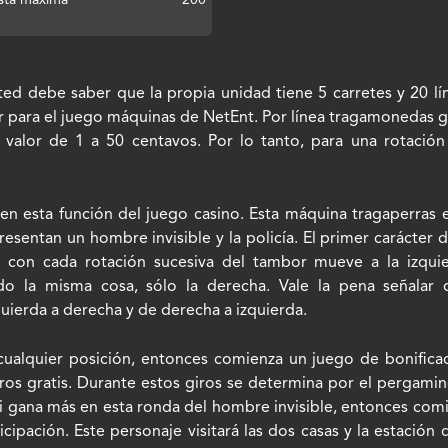
sted debe saber que la propia unidad tiene 5 carretes y 20 lí
r para el juego máquinas de NetEnt. Por línea tragamonedas gr
valor de 1 a 50 centavos. Por lo tanto, para una rotació
en esta función del juego casino. Esta máquina tragaperras e
esentan un hombre invisible y la policía. El primer carácter 
 y con cada rotación sucesiva del tambor mueve a la izquie
do la misma cosa, sólo la derecha. Vale la pena señalar 
ierda a derecha y de derecha a izquierda.
cualquier posición, entonces comienza un juego de bonifica
iros gratis. Durante estos giros se determina por el pergamin
Si gana más en esta ronda del hombre invisible, entonces comi
ipación. Este personaje visitará las dos casas y la estación d