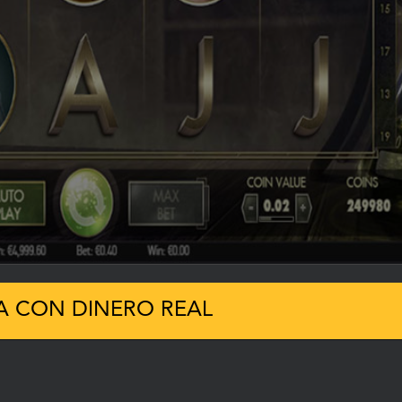
A CON DINERO REAL