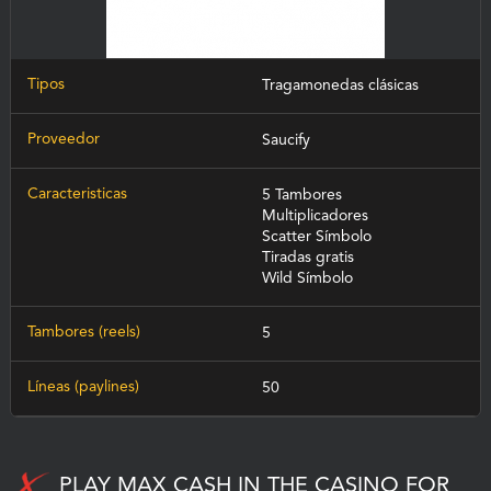
Tipos
Tragamonedas clásicas
Proveedor
Saucify
Caracteristicas
5 Tambores
Multiplicadores
Scatter Símbolo
Tiradas gratis
Wild Símbolo
Tambores (reels)
5
Líneas (paylines)
50
PLAY MAX CASH IN THE CASINO FOR