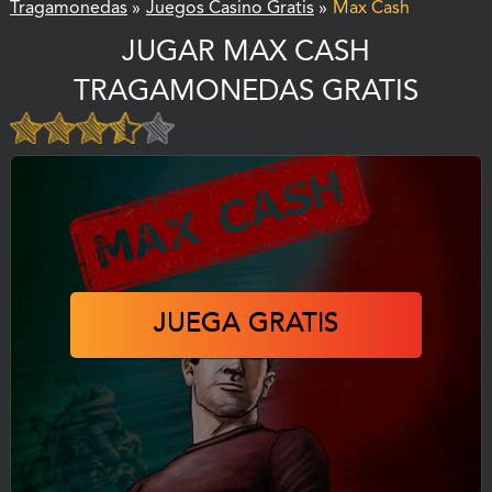
Tragamonedas
»
Juegos Casino Gratis
»
Max Cash
JUGAR MAX CASH
TRAGAMONEDAS GRATIS
JUEGA GRATIS