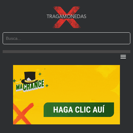
TRAGAMONEDAS