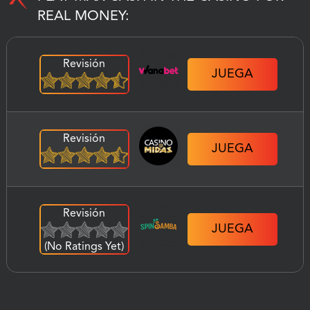
REAL MONEY:
Revisión
JUEGA
Revisión
JUEGA
Revisión
JUEGA
(No Ratings Yet)