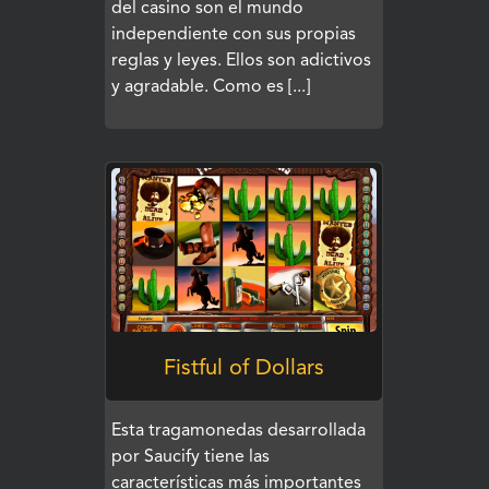
del casino son el mundo
independiente con sus propias
reglas y leyes. Ellos son adictivos
y agradable. Como es [...]
JUEGA
Fistful of Dollars
Esta tragamonedas desarrollada
por Saucify tiene las
características más importantes