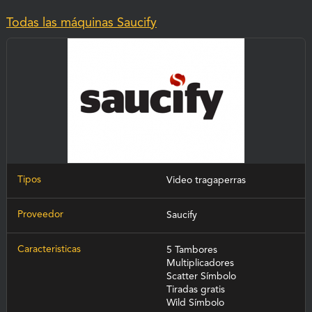
Todas las máquinas Saucify
Tipos
Video tragaperras
Proveedor
Saucify
Caracteristicas
5 Tambores
Multiplicadores
Scatter Símbolo
Tiradas gratis
Wild Símbolo