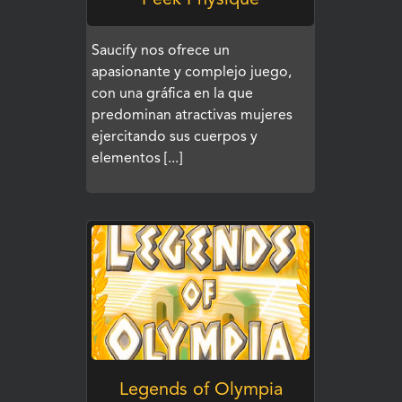
Saucify nos ofrece un
apasionante y complejo juego,
con una gráfica en la que
predominan atractivas mujeres
ejercitando sus cuerpos y
elementos [...]
JUEGA
Legends of Olympia