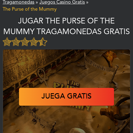
Tragamonedas
»
Juegos Casino Gratis
»
The Purse of the Mummy
JUGAR THE PURSE OF THE
MUMMY TRAGAMONEDAS GRATIS
JUEGA GRATIS