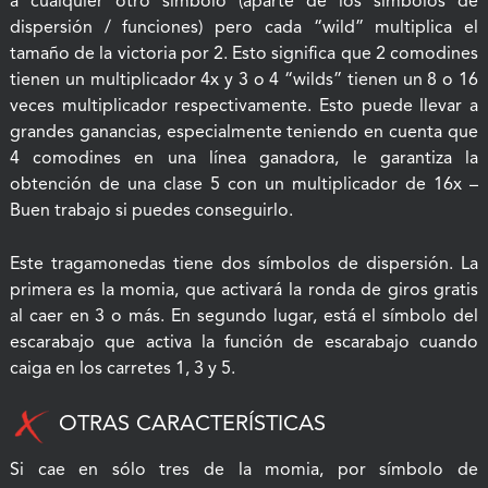
a cualquier otro símbolo (aparte de los símbolos de
dispersión / funciones) pero cada “wild” multiplica el
tamaño de la victoria por 2. Esto significa que 2 comodines
tienen un multiplicador 4x y 3 o 4 “wilds” tienen un 8 o 16
veces multiplicador respectivamente. Esto puede llevar a
grandes ganancias, especialmente teniendo en cuenta que
4 comodines en una línea ganadora, le garantiza la
obtención de una clase 5 con un multiplicador de 16x –
Buen trabajo si puedes conseguirlo.
Este tragamonedas tiene dos símbolos de dispersión. La
primera es la momia, que activará la ronda de giros gratis
al caer en 3 o más. En segundo lugar, está el símbolo del
escarabajo que activa la función de escarabajo cuando
caiga en los carretes 1, 3 y 5.
OTRAS CARACTERÍSTICAS
Si cae en sólo tres de la momia, por símbolo de