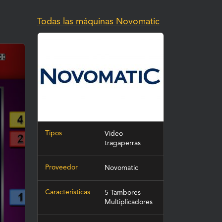
Todas las máquinas Novomatic
Tipos
Video
tragaperras
Proveedor
Novomatic
Caracteristicas
5 Tambores
Multiplicadores