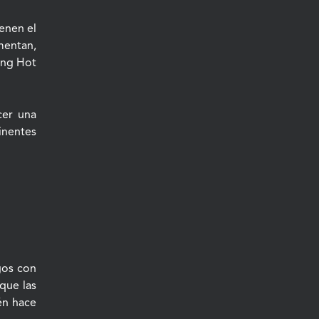
enen el
mentan,
ling Hot
cer una
inentes
gos con
que las
én hace