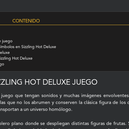
CONTENIDO
e juego
símbolos en Sizzling Hot Deluxe
Deluxe
izzling Hot Deluxe
ego
ZZLING HOT DELUXE JUEGO
de juego que tengan sonidos y muchas imágenes envolventes
las que no los abrumen y conserven la clásica figura de los c
ransportan a un universo homólogo.
lero plano donde se despliegan distintas figuras de frutas. S