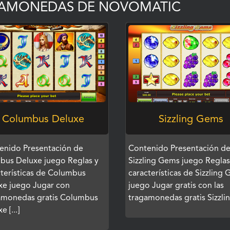
AMONEDAS DE NOVOMATIC
Columbus Deluxe
Sizzling Gems
enido Presentación de
Contenido Presentación d
bus Deluxe juego Reglas y
Sizzling Gems juego Reglas
cterísticas de Columbus
características de Sizzling
xe juego Jugar con
juego Jugar gratis con las
amonedas gratis Columbus
tragamonedas gratis Sizzling 
 [...]