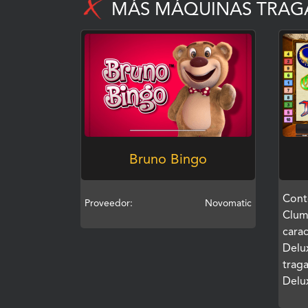
MÁS MÁQUINAS TRAG
Bruno Bingo
Cont
Proveedor:
Novomatic
Clum
cara
Delu
trag
Deluxe