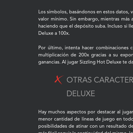
Los símbolos, basándonos en estos datos, va
valor mínimo. Sin embargo, mientras más a
haciendo que el depósito suba. Incluso si ll
Deluxe a 100x.
Por último, intenta hacer combinaciones 
multiplicación de 200x gracias a su expon
ganancias. Al jugar Sizzling Hot Deluxe te d
OTRAS CARACTERÍ
DELUXE
Hay muchos aspectos por destacar al jugar
menor cantidad de líneas de juego en todo 
posibilidades de atinar con un resultado d