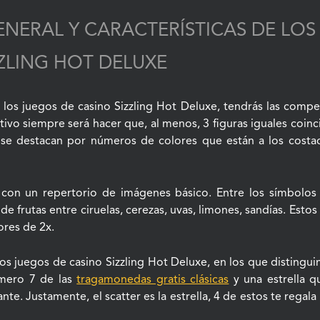
NERAL Y CARACTERÍSTICAS DE LOS
ZLING HOT DELUXE
a los juegos de casino Sizzling Hot Deluxe, tendrás las compe
etivo siempre será hacer que, al menos, 3 figuras iguales coin
s se destacan por números de colores que están a los costa
con un repertorio de imágenes básico. Entre los símbolos
 frutas entre ciruelas, cerezas, uvas, limones, sandías. Estos
ores de 2x.
los juegos de casino Sizzling Hot Deluxe, en los que distingui
úmero 7 de las
tragamonedas gratis clásicas
y una estrella q
te. Justamente, el scatter es la estrella, 4 de estos te regala