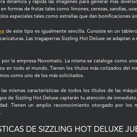
 dinámica y rápida las imágenes para generar más diversi
n formas de frutas tales como limones, cerezas, sandías, uvas
los especiales tales como estrellas que dan bonificaciones ún
ne
de este tipo es igualmente sencilla. Consiste en un tabler
caricaturas. Las tragaperras Sizzling Hot Deluxe se adaptan a
do por la empresa Novomatic. La misma se cataloga como uno
inos en todo el mundo. Tienen los títulos más cotizados del m
ramos como uno de los más solicitados.
 las mismas características de todos los títulos de las máqui
s de Sizzling Hot Deluxe captarán tu atención de inmediato,
dad. Tienen un amplio reconocimiento otorgado por los 
.
STICAS DE SIZZLING HOT DELUXE J