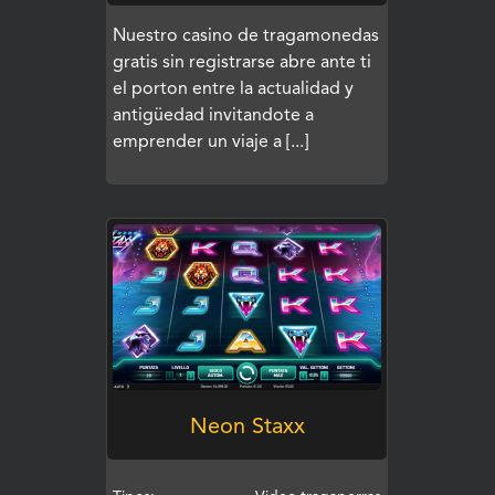
Nuestro casino de tragamonedas
gratis sin registrarse abre ante ti
el porton entre la actualidad y
antigüedad invitandote a
emprender un viaje a [...]
JUEGA
Neon Staxx