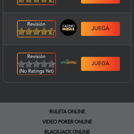
Revisión
JUEGA
Revisión
JUEGA
(No Ratings Yet)
RULETA ONLINE
VIDEO POKER ONLINE
BLACKJACK ONLINE