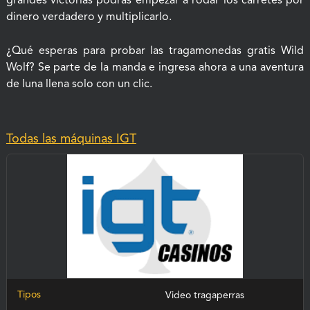
grandes victorias podrás empezar a rodar los carretes por
dinero verdadero y multiplicarlo.
¿Qué esperas para probar las tragamonedas gratis Wild
Wolf? Se parte de la manda e ingresa ahora a una aventura
de luna llena solo con un clic.
Todas las máquinas IGT
Tipos
Video tragaperras