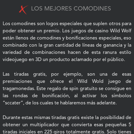
LOS MEJORES COMODINES
Los comodines son logos especiales que suplen otros para
poder obtener un premio. Los juegos de casino Wild Wolf
están llenos de comodines y bonificaciones especiales, eso
combinado con la gran cantidad de líneas de ganancia y la
variedad de combinaciones hacen de esta ranura estilo
videojuego en 3D un producto aclamado por el público.
Las tiradas gratis, por ejemplo, son una de esas
premiaciones que ofrece el Wild Wold juego de
tragamonedas. Este regalo de spin gratuito se consigue en
las rondas de bonificación, al activar los símbolos
“sccater”, de los cuales te hablaremos más adelante.
Durante estas mismas tiradas gratis existe la posibilidad de
obtener un multiplicador que convierta esas pequeñas 5
tiradas iniciales en 225 giros totalmente gratis. Solo tienes