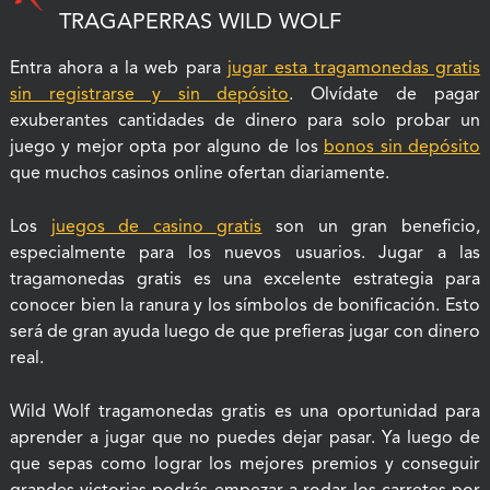
TRAGAPERRAS WILD WOLF
Entra ahora a la web para
jugar esta tragamonedas gratis
sin registrarse y sin depósito
. Olvídate de pagar
exuberantes cantidades de dinero para solo probar un
juego y mejor opta por alguno de los
bonos sin depósito
que muchos casinos online ofertan diariamente.
Los
juegos de casino gratis
son un gran beneficio,
especialmente para los nuevos usuarios. Jugar a las
tragamonedas gratis es una excelente estrategia para
conocer bien la ranura y los símbolos de bonificación. Esto
será de gran ayuda luego de que prefieras jugar con dinero
real.
Wild Wolf tragamonedas gratis es una oportunidad para
aprender a jugar que no puedes dejar pasar. Ya luego de
que sepas como lograr los mejores premios y conseguir