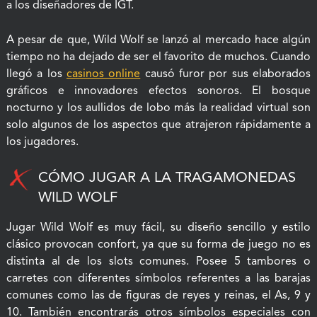
a los diseñadores de IGT.
A pesar de que, Wild Wolf se lanzó al mercado hace algún
tiempo no ha dejado de ser el favorito de muchos. Cuando
llegó a los
casinos online
causó furor por sus elaborados
gráficos e innovadores efectos sonoros. El bosque
nocturno y los aullidos de lobo más la realidad virtual son
solo algunos de los aspectos que atrajeron rápidamente a
los jugadores.
CÓMO JUGAR A LA TRAGAMONEDAS
WILD WOLF
Jugar Wild Wolf es muy fácil, su diseño sencillo y estilo
clásico provocan confort, ya que su forma de juego no es
distinta al de los slots comunes. Posee 5 tambores o
carretes con diferentes símbolos referentes a las barajas
comunes como las de figuras de reyes y reinas, el As, 9 y
10. También encontrarás otros símbolos especiales con