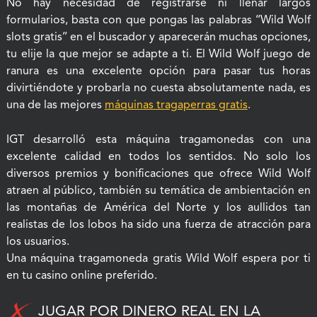
No hay necesidad de registrarse ni llenar largos
formularios, basta con que pongas las palabras ‘‘Wild Wolf
slots gratis’’ en el buscador y aparecerán muchas opciones,
tu elije la que mejor se adapte a ti. El Wild Wolf juego de
ranura es una excelente opción para pasar tus horas
divirtiéndote y probarla no cuesta absolutamente nada, es
una de las mejores
máquinas tragaperras gratis
.
IGT desarrolló esta máquina tragamonedas con una
excelente calidad en todos los sentidos. No solo los
diversos premios y bonificaciones que ofrece Wild Wolf
atraen al público, también su temática de ambientación en
las montañas de América del Norte y los aullidos tan
realistas de los lobos ha sido una fuerza de atracción para
los usuarios.
Una máquina tragamoneda gratis Wild Wolf espera por ti
en tu casino online preferido.
JUGAR POR DINERO REAL EN LA