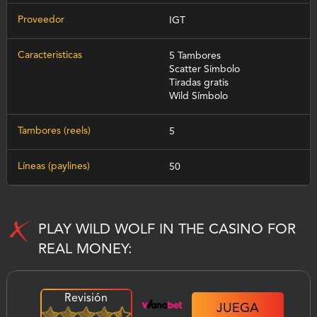
Proveedor
IGT
Caracteristicas
5 Tambores
Scatter Símbolo
Tiradas gratis
Wild Símbolo
Tambores (reels)
5
Líneas (paylines)
50
PLAY WILD WOLF IN THE CASINO FOR
REAL MONEY:
Revisión
JUEGA