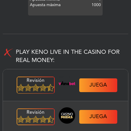
Apuesta máxima
1000
PLAY KENO LIVE IN THE CASINO FOR
REAL MONEY:
Revisión
JUEGA
Revisión
JUEGA