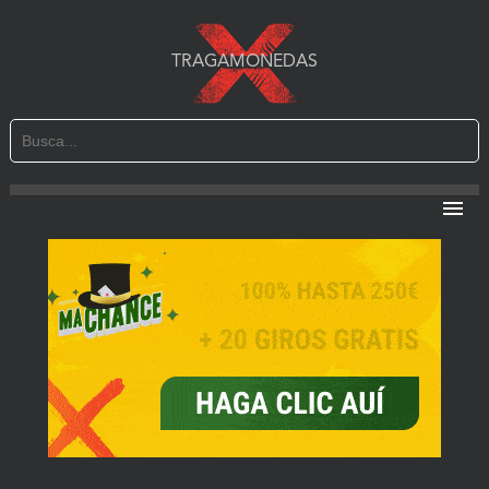
TRAGAMONEDAS