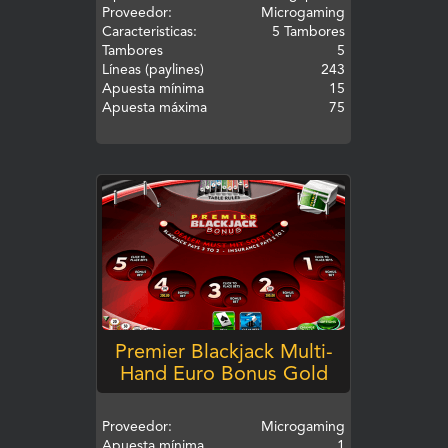
Proveedor:
Microgaming
Caracteristicas:
5 Tambores
Tambores
5
Líneas (paylines)
243
Apuesta mínima
15
Apuesta máxima
75
JUEGA
Premier Blackjack Multi-
Hand Euro Bonus Gold
Proveedor:
Microgaming
Apuesta mínima
1