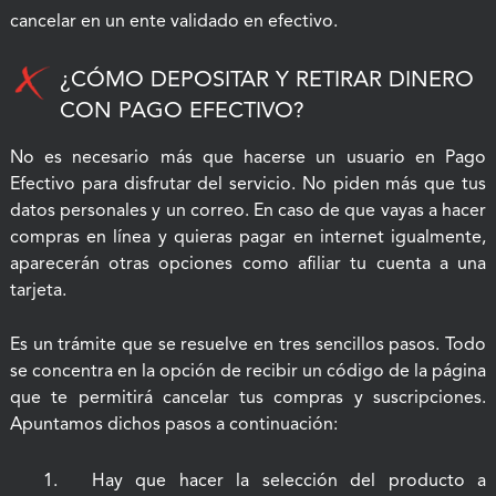
cancelar en un ente validado en efectivo.
¿CÓMO DEPOSITAR Y RETIRAR DINERO
CON PAGO EFECTIVO?
No es necesario más que hacerse un usuario en Pago
Efectivo para disfrutar del servicio. No piden más que tus
datos personales y un correo. En caso de que vayas a hacer
compras en línea y quieras pagar en internet igualmente,
aparecerán otras opciones como afiliar tu cuenta a una
tarjeta.
Es un trámite que se resuelve en tres sencillos pasos. Todo
se concentra en la opción de recibir un código de la página
que te permitirá cancelar tus compras y suscripciones.
Apuntamos dichos pasos a continuación:
Hay que hacer la selección del producto a