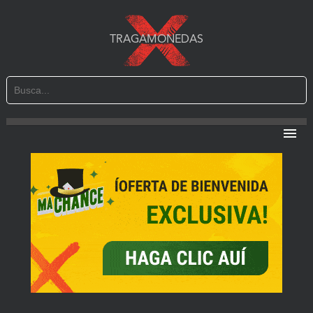
TRAGAMONEDAS