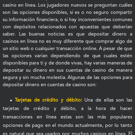
casino en línea. Los jugadores nuevos se preguntan cuáles
son las opciones disponibles, si es o no seguro compartir
su información financiera, o si hay inconvenientes comunes
con depósitos relacionados con apuestas que deberían
saber. Las buenas noticias es que depositar dinero a
casinos en línea no es muy diferente que comprar algo de
un sitio web o cualquier transacción online. A pesar de que
las opciones varían dependiendo de que cuales estén
disponibles para ti y de donde vivas, hay varias maneras de
depositar su dinero en sus cuentas de casino de manera
segura y sin mucha molestia. Algunas de las opciones para
depositar dinero en cuentas de casino son:
Tarjetas de crédito y débito
:
Una de ellas son las
tarjetas de crédito y débito, a la hora de hacer
transacciones en línea estas son las más populares
opciones de pago en el mundo actualmente, por lo tanto
es natural que sea usados por muchos casinos en línea. El