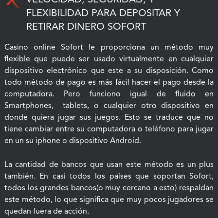
FLEXIBILIDAD PARA DEPOSITAR Y
RETIRAR DINERO SOFORT
Casino online Sofort le proporciona un método muy
flexible que puede ser usado virtualmente en cualquier
dispositivo electrónico que este a su disposición. Como
todo método de pago es más fácil hacer el pago desde la
computadora. Pero funciono igual de fluido en
Smartphones, tablets, o cualquier otro dispositivo en
donde quiera jugar sus juegos. Esto se traduce que no
tiene cambiar entre su computadora o teléfono para jugar
en un su iphone o dispositivo Android.
La cantidad de bancos que usan este método es un plus
también. En casi todos los países que soportan Sofort,
todos los grandes bancos(o muy cercano a esto) respaldan
este método, lo que significa que muy pocos jugadores se
quedan fuera de acción.