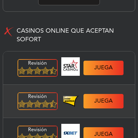
CASINOS ONLINE QUE ACEPTAN
SOFORT
Revisión
JUEGA
Revisión
JUEGA
Revisión
JUEGA