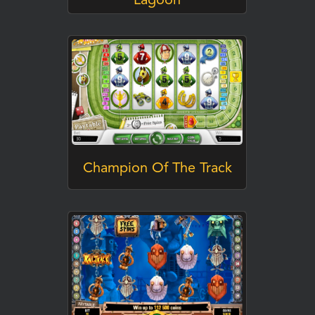
Lagoon
JUEGA
Champion Of The Track
JUEGA