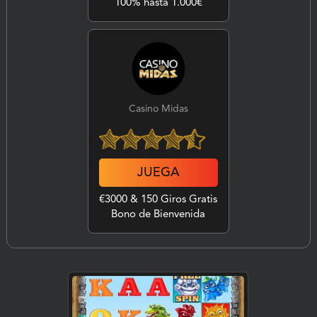
100% hasta 1.000€
Casino Midas
JUEGA
€3000 & 150 Giros Gratis
Bono de Bienvenida
JUEGA