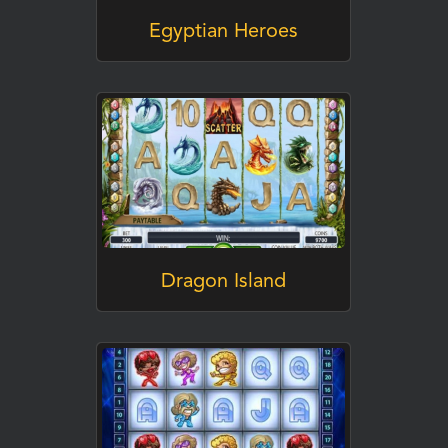
Egyptian Heroes
JUEGA
Dragon Island
JUEGA