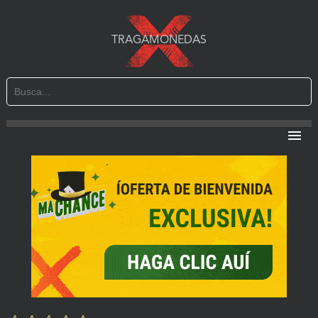
TRAGAMONEDAS