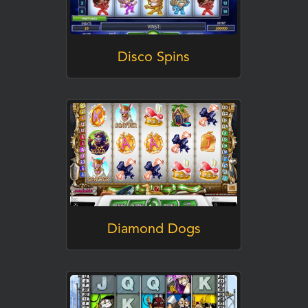
Disco Spins
JUEGA
Diamond Dogs
JUEGA