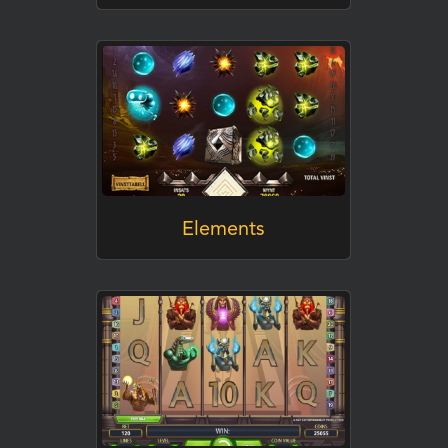
JUEGA
Elements
JUEGA