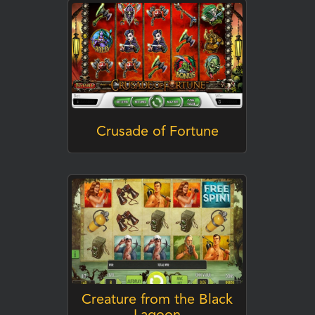
JUEGA
Crusade of Fortune
JUEGA
Creature from the Black