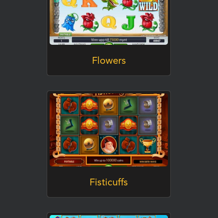
Flowers
JUEGA
Fisticuffs