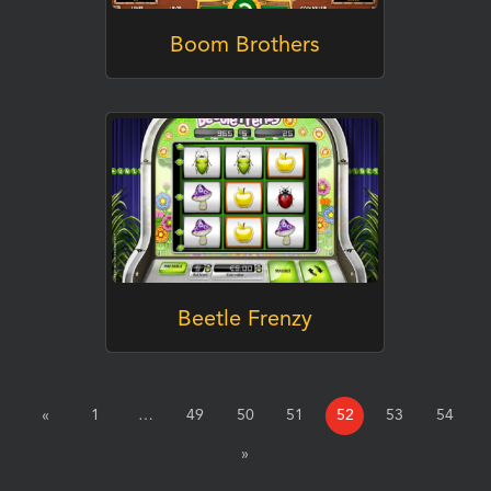
Boom Brothers
JUEGA
Beetle Frenzy
«
1
…
49
50
51
52
53
54
»