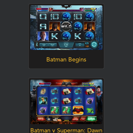
JUEGA
Batman Begins
JUEGA
Batman v Superman: Dawn