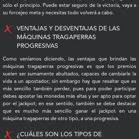
sólo el principio. Puede estar seguro de la victoria, vaya a
su forcejeo meta y necesitas todo volverá a cabo.
VENTAJAS Y DESVENTAJAS DE LAS
MÁQUINAS TRAGAPERRAS
PROGRESIVAS
Como veníamos diciendo, las ventajas que brindan las
máquinas tragaperras progresivas es que los premios
suelen ser sumamente abultados, capaces de cambiarle la
vida a un apostador; sin embargo hay que resaltar que es
más sencillo también perder, pues para poder participar
debes apostar las monedas más altas y ser apto para optar
por el jackpot; en ese sentido, también se debe destacar
que es mucho más sencillo ganar el jackpot en una
máquina tragaperras de otro tipo, a una progresiva.
¿CUÁLES SON LOS TIPOS DE