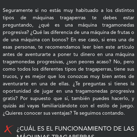
Seguramente si no estás muy habituado a los distintos
tipos de máquinas tragaperras te debes estar
preguntando, ¿qué es una máquina tragamonedas
progresiva? ¿Qué las diferencia de una máquina de frutas o
de una máquina con bonos? En ese caso, si eres una de
esas personas, te recomendamos leer bien este artículo
antes de aventurarte a poner tu dinero en una máquina
tragamonedas progresivas, ¿son peores acaso? No, pero
como todos los diferentes tipos de tragaperras, tiene sus
trucos, y es mejor que los conozcas muy bien antes de
aventurarte en una de ellas. ¿Te preguntas si tienes la
oportunidad de jugar en una tragamonedas progresiva
gratis? Por supuesto que sí, también puedes hacerlo, y
quizás así vayas familiarizándote con el estilo de juego.
¿Quieres conocer sus ventajas? Te seguimos contando.
¿CUÁL ES EL FUNCIONAMIENTO DE LAS