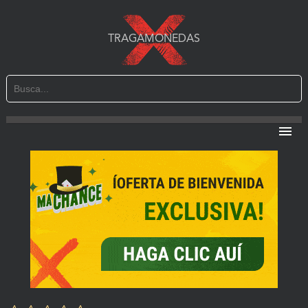
TRAGAMONEDAS