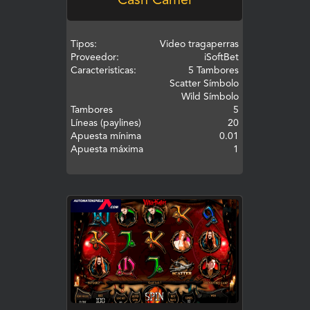
Cash Camel
Tipos:
Video tragaperras
Proveedor:
iSoftBet
Caracteristicas:
5 Tambores
Scatter Símbolo
Wild Símbolo
Tambores
5
Líneas (paylines)
20
Apuesta mínima
0.01
Apuesta máxima
1
JUEGA