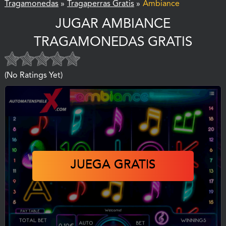
Tragamonedas
»
Tragaperras Gratis
»
Ambiance
JUGAR AMBIANCE
TRAGAMONEDAS GRATIS
(No Ratings Yet)
JUEGA GRATIS