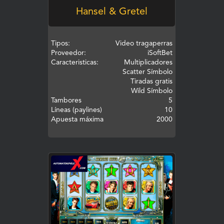
Hansel & Gretel
Tipos:
Video tragaperras
Proveedor:
iSoftBet
Caracteristicas:
Multiplicadores
Scatter Símbolo
Tiradas gratis
Wild Símbolo
Tambores
5
Líneas (paylines)
10
Apuesta máxima
2000
JUEGA