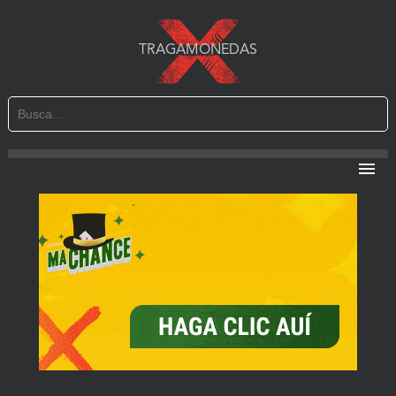
TRAGAMONEDAS