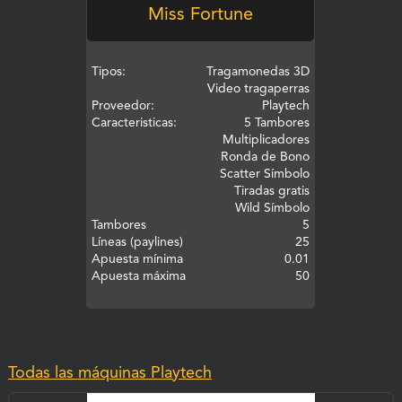
Miss Fortune
Tipos:
Tragamonedas 3D
Video tragaperras
Proveedor:
Playtech
Caracteristicas:
5 Tambores
Multiplicadores
Ronda de Bono
Scatter Símbolo
Tiradas gratis
Wild Símbolo
Tambores
5
Líneas (paylines)
25
Apuesta mínima
0.01
Apuesta máxima
50
Todas las máquinas Playtech