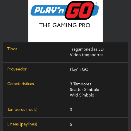
Tipos
Tragamonedas 3D
Video tragaperras
Proveedor
Play’n GO
Caracteristicas
3 Tambores
Scatter Símbolo
Wild Símbolo
Tambores (reels)
3
Líneas (paylines)
5