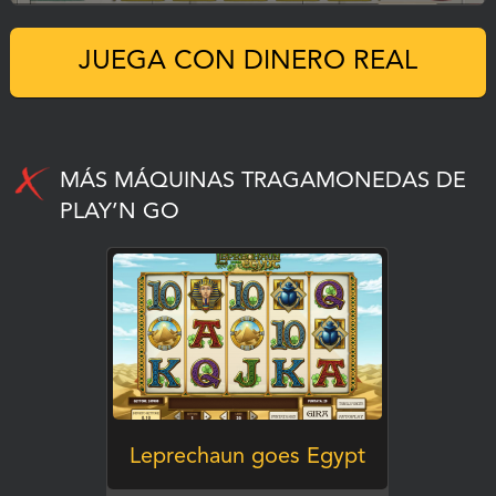
JUEGA CON DINERO REAL
MÁS MÁQUINAS TRAGAMONEDAS DE
PLAY’N GO
JUEGA
Leprechaun goes Egypt