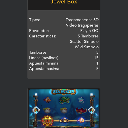
Jewel Box
Tipos:
Tragamonedas 3D
Video tragaperras
Proveedor:
Play’n GO
Caracteristicas:
5 Tambores
Scatter Símbolo
Wild Símbolo
Tambores
5
Líneas (paylines)
15
Apuesta mínima
1
Apuesta máxima
5
JUEGA