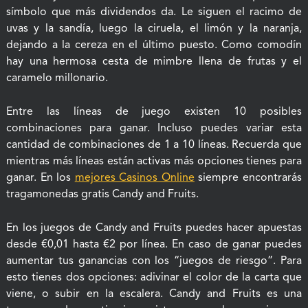
símbolo que más dividendos da. Le siguen el racimo de
uvas y la sandía, luego la ciruela, el limón y la naranja,
dejando a la cereza en el último puesto. Como comodín
hay una hermosa cesta de mimbre llena de frutas y el
caramelo millonario.
Entre las líneas de juego existen 10 posibles
combinaciones para ganar. Incluso puedes variar esta
cantidad de combinaciones de 1 a 10 líneas. Recuerda que
mientras más líneas están activas más opciones tienes para
ganar. En los
mejores Casinos Online
siempre encontrarás
tragamonedas gratis Candy and Fruits.
En los juegos de Candy and Fruits puedes hacer apuestas
desde €0,01 hasta €2 por línea. En caso de ganar puedes
aumentar tus ganancias con los “juegos de riesgo”. Para
esto tienes dos opciones: adivinar el color de la carta que
viene, o subir en la escalera. Candy and Fruits es una