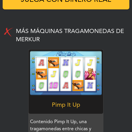
MÁS MÁQUINAS TRAGAMONEDAS DE
MERKUR
JUEGA
Pimp It Up
Contenido Pimp It Up, una
tragamonedas entre chicas y