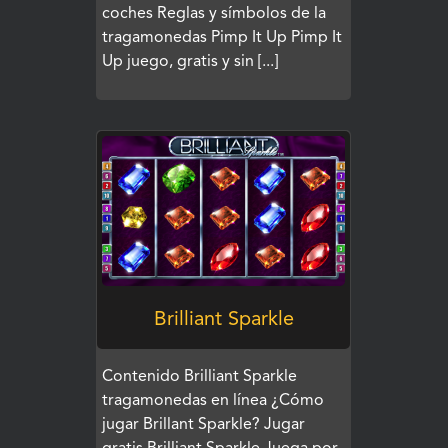
coches Reglas y símbolos de la
tragamonedas Pimp It Up Pimp It
Up juego, gratis y sin [...]
JUEGA
Brilliant Sparkle
Contenido Brilliant Sparkle
tragamonedas en línea ¿Cómo
jugar Brillant Sparkle? Jugar