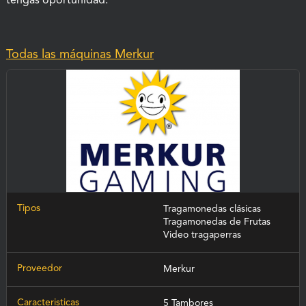
tengas oportunidad.
Todas las máquinas Merkur
Tipos
Tragamonedas clásicas
Tragamonedas de Frutas
Video tragaperras
Proveedor
Merkur
Caracteristicas
5 Tambores