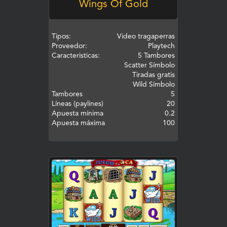
Wings Of Gold
Tipos:
Video tragaperras
Proveedor:
Playtech
Caracteristicas:
5 Tambores
Scatter Símbolo
Tiradas gratis
Wild Símbolo
Tambores
5
Líneas (paylines)
20
Apuesta mínima
0.2
Apuesta máxima
100
JUEGA