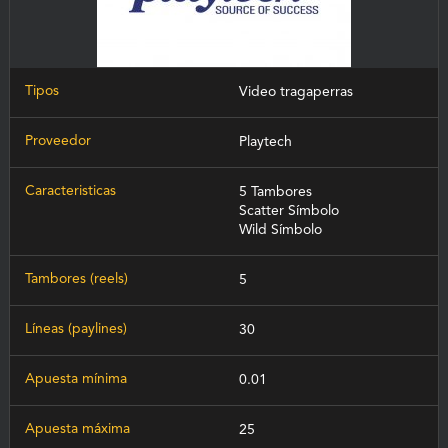
Tipos
Video tragaperras
Proveedor
Playtech
Caracteristicas
5 Tambores
Scatter Símbolo
Wild Símbolo
Tambores (reels)
5
Líneas (paylines)
30
Apuesta mínima
0.01
Apuesta máxima
25