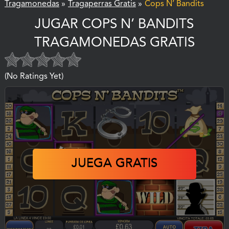
Tragamonedas
»
Tragaperras Gratis
»
Cops N’ Bandits
JUGAR COPS N’ BANDITS
TRAGAMONEDAS GRATIS
(No Ratings Yet)
JUEGA GRATIS