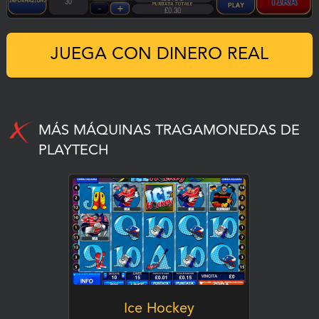
JUEGA CON DINERO REAL
MÁS MÁQUINAS TRAGAMONEDAS DE
PLAYTECH
JUEGA
Ice Hockey