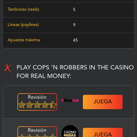
Tambores (reels)
5
Líneas (paylines)
9
Apuesta máxima
45
PLAY COPS ‘N ROBBERS IN THE CASINO
FOR REAL MONEY:
Revisión
JUEGA
Revisión
JUEGA