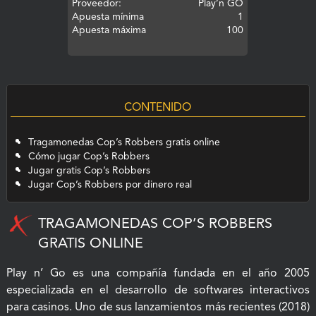
Proveedor:
Play’n GO
Apuesta mínima
1
Apuesta máxima
100
CONTENIDO
Tragamonedas Cop’s Robbers gratis online
Cómo jugar Cop’s Robbers
Jugar gratis Cop’s Robbers
Jugar Cop’s Robbers por dinero real
TRAGAMONEDAS COP’S ROBBERS
GRATIS ONLINE
Play n’ Go es una compañía fundada en el año 2005
especializada en el desarrollo de softwares interactivos
para casinos. Uno de sus lanzamientos más recientes (2018)