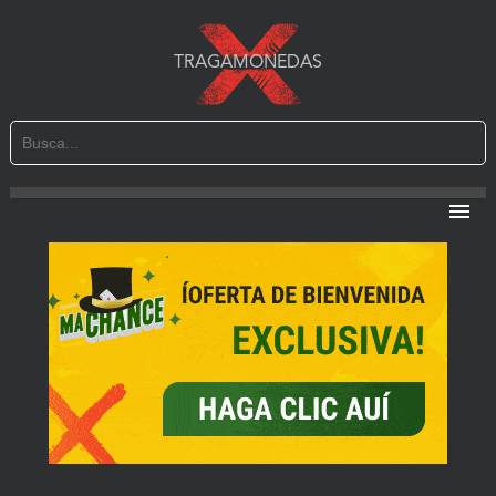
TRAGAMONEDAS