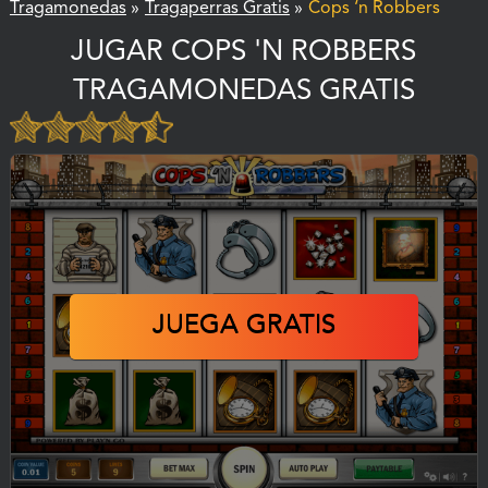
Tragamonedas
»
Tragaperras Gratis
»
Cops ‘n Robbers
JUGAR COPS 'N ROBBERS
TRAGAMONEDAS GRATIS
JUEGA GRATIS