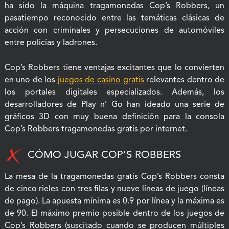
ha sido la máquina tragamonedas Cop’s Robbers, un
pasatiempo reconocido entre las temáticas clásicas de
acción con criminales y persecuciones de automóviles
entre policías y ladrones.
Cop’s Robbers tiene ventajas excitantes que lo convierten
en uno de los
juegos de casino gratis
relevantes dentro de
los portales digitales especializados. Además, los
desarrolladores de Play n’ Go han ideado una serie de
gráficos 3D con muy buena definición para la consola
Cop’s Robbers tragamonedas gratis por internet.
CÓMO JUGAR COP’S ROBBERS
La mesa de la tragamonedas gratis Cop’s Robbers consta
de cinco rieles con tres filas y nueve líneas de juego (líneas
de pago). La apuesta mínima es 0.9 por línea y la máxima es
de 90. El máximo premio posible dentro de los juegos de
Cop’s Robbers (suscitado cuando se producen múltiples