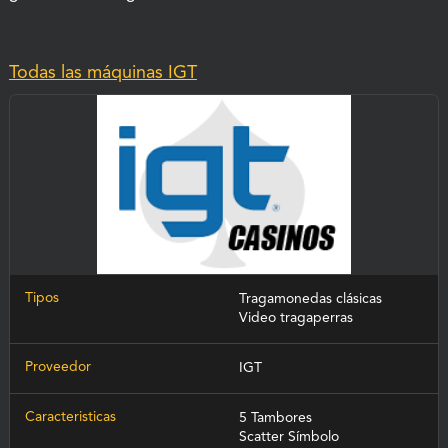
Todas las máquinas IGT
Tipos
Tragamonedas clásicas
Video tragaperras
Proveedor
IGT
Caracteristicas
5 Tambores
Scatter Símbolo