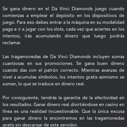
Se gana dinero en el Da Vinci Diamonds juego cuando
comienzas a emplear el depósito en los dispositivos de
juego. Para eso debes entrar a la máquina en su modalidad
paga e ir a jugar con los slots, cada vez que aciertes en los
intentos, irás acumulando dinero que luego podrás
reclamar.
Las tragamonedas de Da Vinci Diamonds incluyen sumas
cuantiosas en sus promociones. Se gana buen dinero
cuando das con el patrón correcto. Mientras avanzas de
nivel a acumulas símbolos, los intentos gratis asimismo se
suman, lo que se traduce en dinero real.
Por consiguiente, tendrás la garantía de la efectividad en
los resultados. Ganar dinero real divirtiéndose en casino en
línea es una realidad incuestionable. Que la única excusa
para ganar dinero la encontremos en las tragamonedas
gratis sin descargar de este servidor.