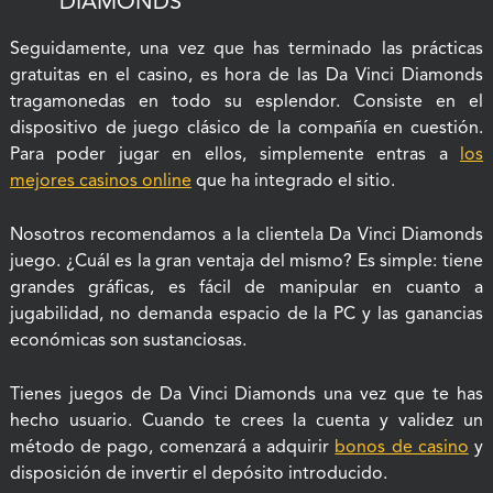
DIAMONDS
Seguidamente, una vez que has terminado las prácticas
gratuitas en el casino, es hora de las Da Vinci Diamonds
tragamonedas en todo su esplendor. Consiste en el
dispositivo de juego clásico de la compañía en cuestión.
Para poder jugar en ellos, simplemente entras a
los
mejores casinos online
que ha integrado el sitio.
Nosotros recomendamos a la clientela Da Vinci Diamonds
juego. ¿Cuál es la gran ventaja del mismo? Es simple: tiene
grandes gráficas, es fácil de manipular en cuanto a
jugabilidad, no demanda espacio de la PC y las ganancias
económicas son sustanciosas.
Tienes juegos de Da Vinci Diamonds una vez que te has
hecho usuario. Cuando te crees la cuenta y validez un
método de pago, comenzará a adquirir
bonos de casino
y
disposición de invertir el depósito introducido.