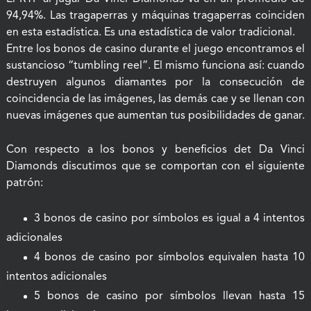
94,94%. Las tragaperras y máquinas tragaperras coinciden
en esta estadística. Es una estadística de valor tradicional.
Entre los bonos de casino durante el juego encontramos el
sustancioso “tumbling reel”. El mismo funciona así: cuando
destruyen algunos diamantes por la consecución de
coincidencia de las imágenes, las demás cae y se llenan con
nuevas imágenes que aumentan tus posibilidades de ganar.
Con respecto a los bonos y beneficios det Da Vinci
Diamonds discutimos que se comportan con el siguiente
patrón:
3 bonos de casino por símbolos es igual a 4 intentos
adicionales
4 bonos de casino por símbolos equivalen hasta 10
intentos adicionales
5 bonos de casino por símbolos llevan hasta 15