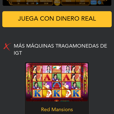
JUEGA CON DINERO REAL
MÁS MÁQUINAS TRAGAMONEDAS DE
IGT
JUEGA
Red Mansions