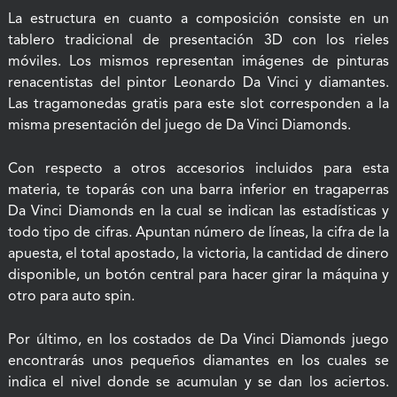
La estructura en cuanto a composición consiste en un
tablero tradicional de presentación 3D con los rieles
móviles. Los mismos representan imágenes de pinturas
renacentistas del pintor Leonardo Da Vinci y diamantes.
Las tragamonedas gratis para este slot corresponden a la
misma presentación del juego de Da Vinci Diamonds.
Con respecto a otros accesorios incluidos para esta
materia, te toparás con una barra inferior en tragaperras
Da Vinci Diamonds en la cual se indican las estadísticas y
todo tipo de cifras. Apuntan número de líneas, la cifra de la
apuesta, el total apostado, la victoria, la cantidad de dinero
disponible, un botón central para hacer girar la máquina y
otro para auto spin.
Por último, en los costados de Da Vinci Diamonds juego
encontrarás unos pequeños diamantes en los cuales se
indica el nivel donde se acumulan y se dan los aciertos.