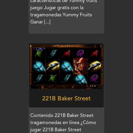
características de Yummy fruits
juego Jugar gratis con la
tragamonedas Yummy Fruits
Ganar [...]
JUEGA
221B Baker Street
Contenido 221B Baker Street
tragamonedas en línea ¿Cómo
jugar 221B Baker Street