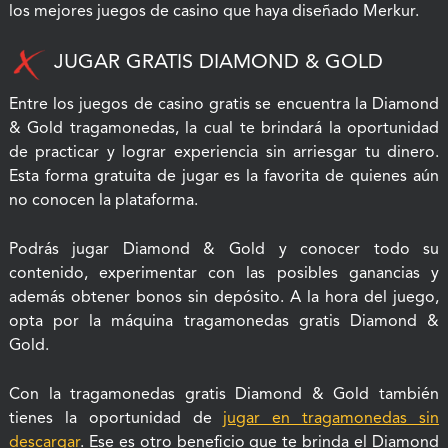
los mejores juegos de casino que haya diseñado Merkur.
JUGAR GRATIS DIAMOND & GOLD
Entre los juegos de casino gratis se encuentra la Diamond
& Gold tragamonedas, la cual te brindará la oportunidad
de practicar y lograr experiencia sin arriesgar tu dinero.
Esta forma gratuita de jugar es la favorita de quienes aún
no conocen la plataforma.
Podrás jugar Diamond & Gold y conocer todo su
contenido, experimentar con las posibles ganancias y
además obtener bonos sin depósito. A la hora del juego,
opta por la máquina tragamonedas gratis Diamond &
Gold.
Con la tragamonedas gratis Diamond & Gold también
tienes la oportunidad de
jugar en tragamonedas sin
descargar
. Ese es otro beneficio que te brinda el Diamond