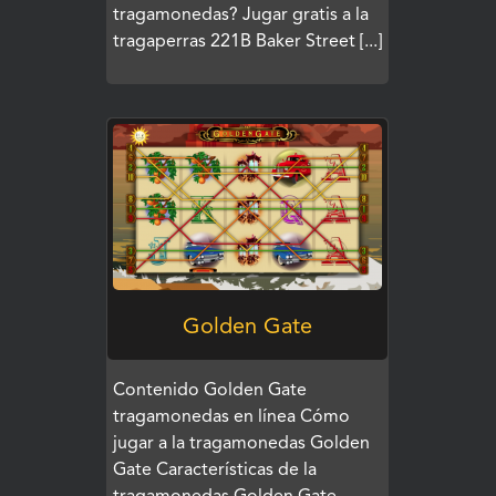
tragamonedas? Jugar gratis a la
tragaperras 221B Baker Street [...]
JUEGA
Golden Gate
Contenido Golden Gate
tragamonedas en línea Cómo
jugar a la tragamonedas Golden
Gate Características de la