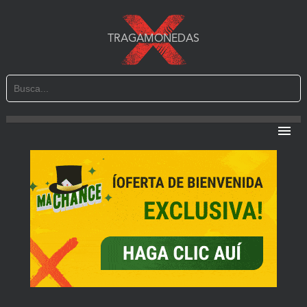
TRAGAMONEDAS