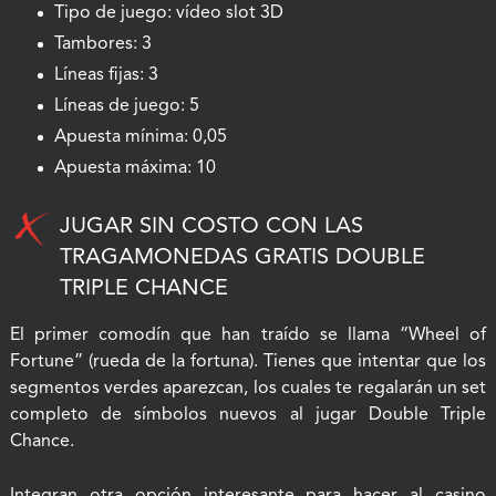
Tipo de juego: vídeo slot 3D
Tambores: 3
Líneas fijas: 3
Líneas de juego: 5
Apuesta mínima: 0,05
Apuesta máxima: 10
JUGAR SIN COSTO CON LAS
TRAGAMONEDAS GRATIS DOUBLE
TRIPLE CHANCE
El primer comodín que han traído se llama “Wheel of
Fortune” (rueda de la fortuna). Tienes que intentar que los
segmentos verdes aparezcan, los cuales te regalarán un set
completo de símbolos nuevos al jugar Double Triple
Chance.