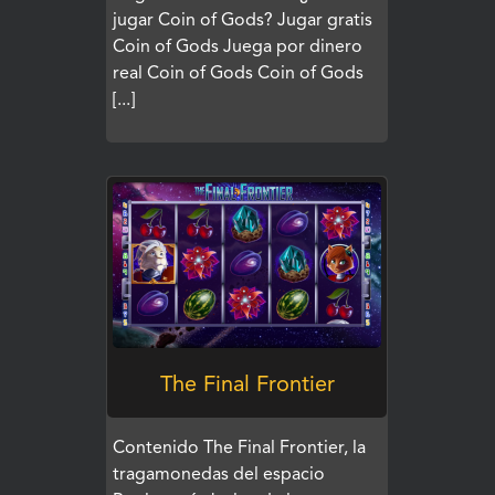
jugar Coin of Gods? Jugar gratis
Coin of Gods Juega por dinero
real Coin of Gods Coin of Gods
[...]
JUEGA
The Final Frontier
Contenido The Final Frontier, la
tragamonedas del espacio