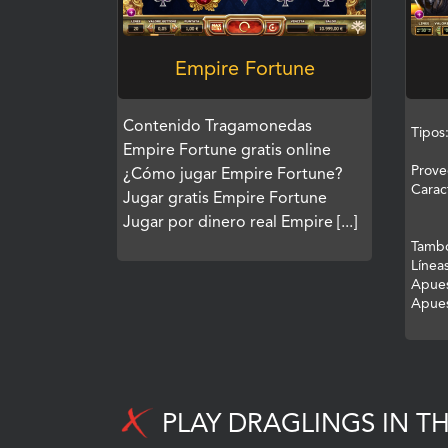
Empire Fortune
Contenido Tragamonedas
Tipos
Empire Fortune gratis online
Prove
¿Cómo jugar Empire Fortune?
Caract
Jugar gratis Empire Fortune
Jugar por dinero real Empire [...]
Tamb
Líneas
Apues
Apues
PLAY DRAGLINGS IN T