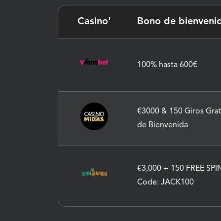
Casino'
Bono de bienveni
100% hasta 600€
€3000 & 150 Giros Gra
de Bienvenida
€3,000 + 150 FREE SPI
Code: JACK100