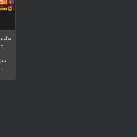
Lucha
mo
r
 por
..]