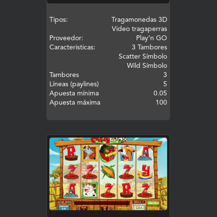
Tipos:
Tragamonedas 3D
Video tragaperras
Proveedor:
Play’n GO
Caracteristicas:
3 Tambores
Scatter Símbolo
Wild Símbolo
Tambores
3
Líneas (paylines)
5
Apuesta mínima
0.05
Apuesta máxima
100
JUEGA