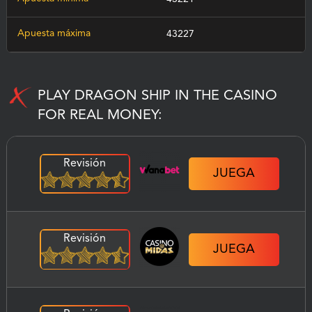
Apuesta máxima
43227
PLAY DRAGON SHIP IN THE CASINO
FOR REAL MONEY:
Revisión
JUEGA
Revisión
JUEGA