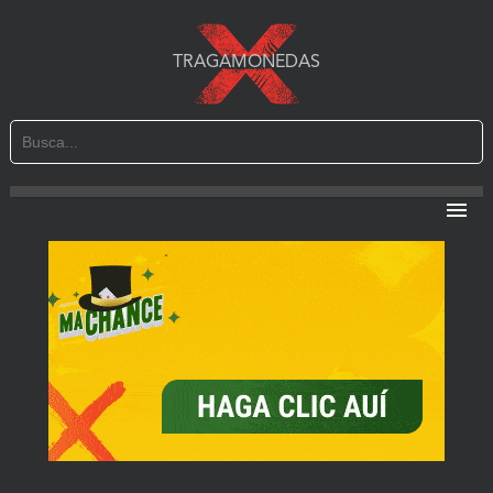
TRAGAMONEDAS