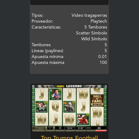
Tipos:
Video tragaperras
Proveedor:
Playtech
Caracteristicas:
5 Tambores
Scatter Símbolo
Wild Símbolo
Tambores
5
Líneas (paylines)
5
Apuesta mínima
0.01
Apuesta máxima
100
JUEGA
Top Trumps Football