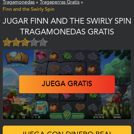
Tragamonedas
»
Tragaperras Gratis
»
Finn and the Swirly Spin
JUGAR FINN AND THE SWIRLY SPIN
TRAGAMONEDAS GRATIS
JUEGA GRATIS