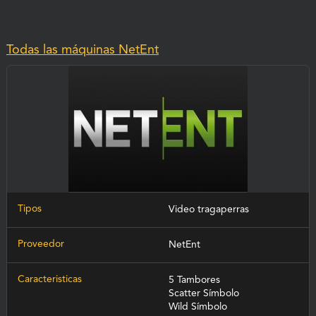
Todas las máquinas NetEnt
Tipos
Video tragaperras
Proveedor
NetEnt
Caracteristicas
5 Tambores
Scatter Símbolo
Wild Símbolo