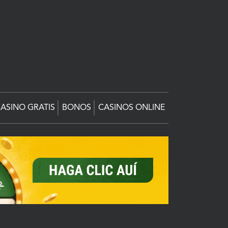
ASINO GRATIS
BONOS
CASINOS ONLINE