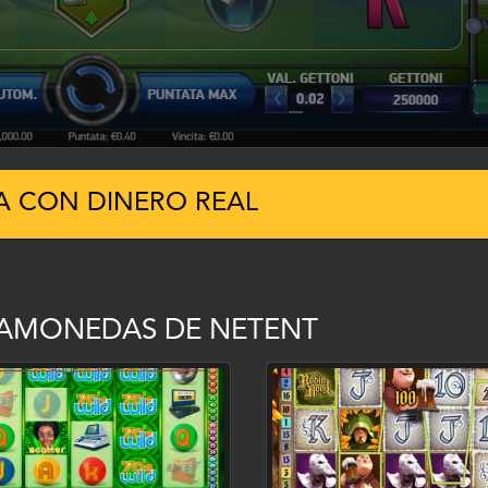
A CON DINERO REAL
AMONEDAS DE NETENT