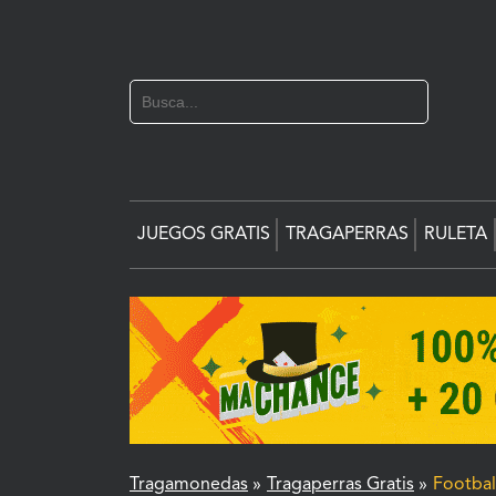
JUEGOS GRATIS
TRAGAPERRAS
RULETA
Tragamonedas
»
Tragaperras Gratis
»
Footba