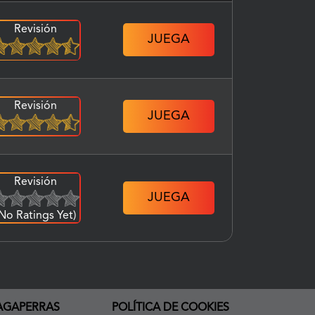
Revisión
JUEGA
Revisión
JUEGA
Revisión
JUEGA
No Ratings Yet)
AGAPERRAS
POLÍTICA DE COOKIES