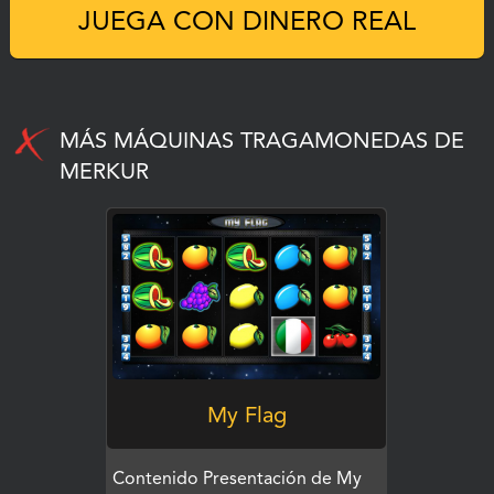
JUEGA CON DINERO REAL
MÁS MÁQUINAS TRAGAMONEDAS DE
MERKUR
JUEGA
My Flag
Contenido Presentación de My