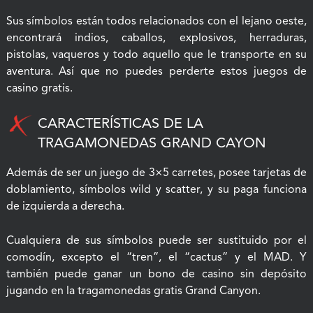
Sus símbolos están todos relacionados con el lejano oeste,
encontrará indios, caballos, explosivos, herraduras,
pistolas, vaqueros y todo aquello que le transporte en su
aventura. Así que no puedes perderte estos juegos de
casino gratis.
CARACTERÍSTICAS DE LA
TRAGAMONEDAS GRAND CAYON
Además de ser un juego de 3×5 carretes, posee tarjetas de
doblamiento, símbolos wild y scatter, y su paga funciona
de izquierda a derecha.
Cualquiera de sus símbolos puede ser sustituido por el
comodín, excepto el “tren”, el “cactus” y el MAD. Y
también puede ganar un bono de casino sin depósito
jugando en la tragamonedas gratis Grand Canyon.