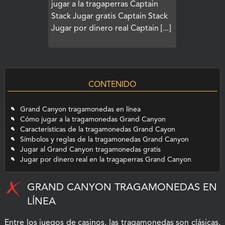
jugar a la tragaperras Captain
Stack Jugar gratis Captain Stack
Jugar por dinero real Captain [...]
CONTENIDO
Grand Canyon tragamonedas en línea
Cómo jugar a la tragamonedas Grand Canyon
Características de la tragamonedas Grand Cayon
Símbolos y reglas de la tragamonedas Grand Canyon
Jugar al Grand Canyon tragamonedas gratis
Jugar por dinero real en la tragaperras Grand Canyon
GRAND CANYON TRAGAMONEDAS EN
LÍNEA
Entre los juegos de casinos, las tragamonedas son clásicas,