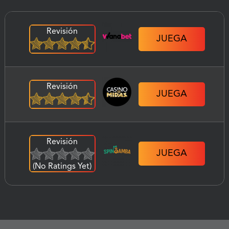
Revisión
JUEGA
Revisión
JUEGA
Revisión
JUEGA
(No Ratings Yet)