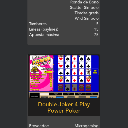
Ronda de Bono
Scatter Símbolo
Tiradas gratis
Wild Símbolo
Tambores
5
Líneas (paylines)
15
Apuesta máxima
75
JUEGA
Double Joker 4 Play
Power Poker
Proveedor:
Microgaming