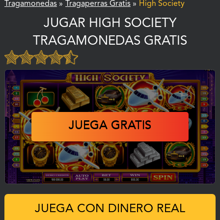
Tragamonedas
»
Tragaperras Gratis
»
High Society
JUGAR HIGH SOCIETY
TRAGAMONEDAS GRATIS
JUEGA GRATIS
JUEGA CON DINERO REAL