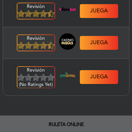
Revisión
JUEGA
Revisión
JUEGA
Revisión
JUEGA
(No Ratings Yet)
RULETA ONLINE