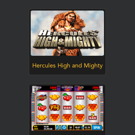
JUEGA
Hercules High and Mighty
JUEGA