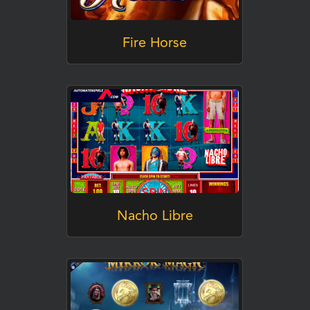
Fire Horse
JUEGA
Nacho Libre
JUEGA