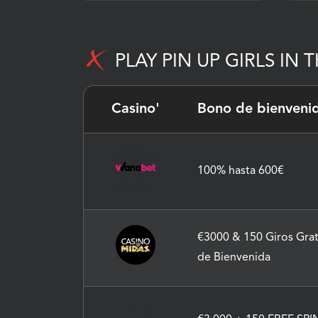
PLAY PIN UP GIRLS IN
Casino'
Bono de bienveni
100% hasta 600€
€3000 & 150 Giros Gra
de Bienvenida