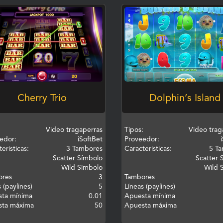
Cherry Trio
Dolphin’s Island
:
Video tragaperras
Tipos:
Video trag
edor:
iSoftBet
Proveedor:
eristicas:
3 Tambores
Caracteristicas:
5 T
Scatter Símbolo
Scatter 
Wild Símbolo
Wild 
ores
3
Tambores
 (paylines)
5
Líneas (paylines)
ta mínima
0.01
Apuesta mínima
ta máxima
50
Apuesta máxima