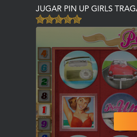
JUGAR PIN UP GIRLS TR