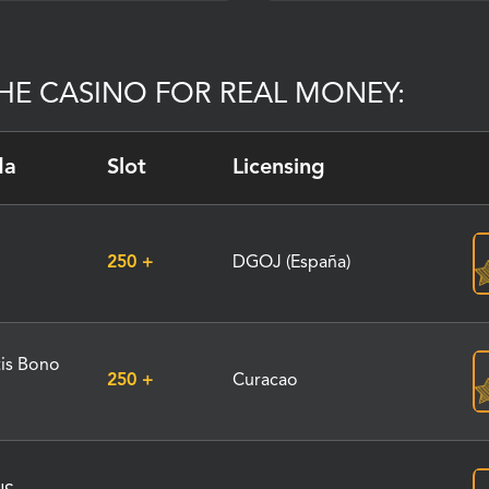
 THE CASINO FOR REAL MONEY:
da
Slot
Licensing
250 +
DGOJ (España)
tis Bono
250 +
Curacao