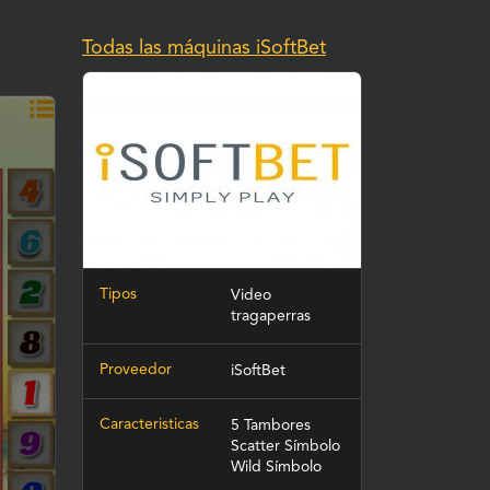
Todas las máquinas iSoftBet
Tipos
Video
tragaperras
Proveedor
iSoftBet
Caracteristicas
5 Tambores
Scatter Símbolo
Wild Símbolo