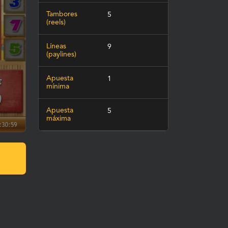
Tambores
5
(reels)
Líneas
9
(paylines)
Apuesta
1
mínima
Apuesta
5
máxima