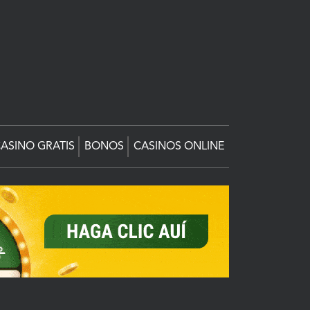
ASINO GRATIS
BONOS
CASINOS ONLINE