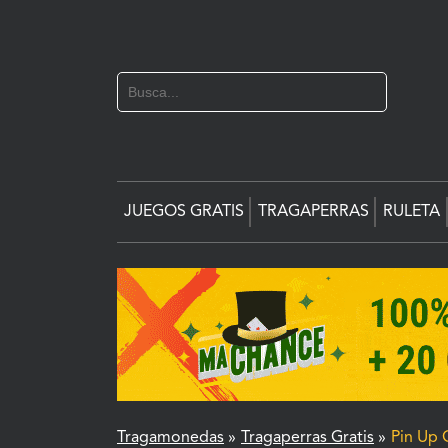
JUEGOS GRATIS
TRAGAPERRAS
RULETA
Tragamonedas
»
Tragaperras Gratis
»
Pin Up G