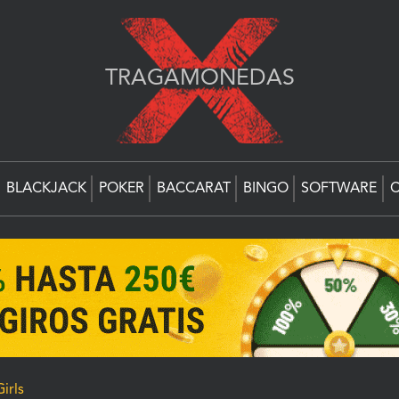
TRAGAMONEDAS
BLACKJACK
POKER
BACCARAT
BINGO
SOFTWARE
C
irls