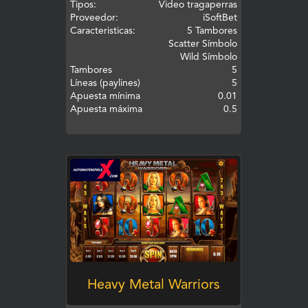
Tipos:
Video tragaperras
Proveedor:
iSoftBet
Caracteristicas:
5 Tambores
Scatter Símbolo
Wild Símbolo
Tambores
5
Líneas (paylines)
5
Apuesta mínima
0.01
Apuesta máxima
0.5
JUEGA
Heavy Metal Warriors