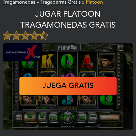
Tragamonedas
»
Tragaperras Gratis
»
Platoon
JUGAR PLATOON
TRAGAMONEDAS GRATIS
JUEGA GRATIS