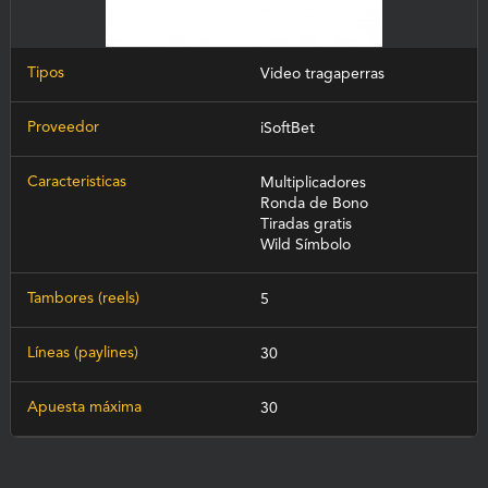
Tipos
Video tragaperras
Proveedor
iSoftBet
Caracteristicas
Multiplicadores
Ronda de Bono
Tiradas gratis
Wild Símbolo
Tambores (reels)
5
Líneas (paylines)
30
Apuesta máxima
30