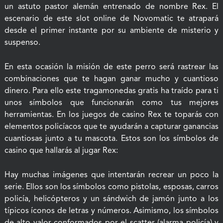
un astuto pastor alemán entrenado de nombre Rex. El
escenario de este slot online de Novomatic te atrapará
desde el primer instante por su ambiente de misterio y
suspenso.
En esta ocasión la misión de este perro será rastrear las
combinaciones que te hagan ganar mucho y cuantioso
dinero. Para ello este tragamonedas gratis ha traído para ti
unos símbolos que funcionarán como tus mejores
herramientas. En los juegos de casino Rex te toparás con
elementos policíacos que te ayudarán a capturar ganancias
cuantiosas junto a tu mascota. Estos son los símbolos de
casino que hallarás al jugar Rex:
Hay muchas imágenes que intentarán recrear un poco la
serie. Ellos son los símbolos como pistolas, esposas, carros
policía, helicópteros y un sándwich de jamón junto a los
típicos íconos de letras y números. Asimismo, los símbolos
de alto valor conformados por el scatter (alarma policía) y