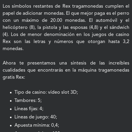
Los símbolos restantes de Rex tragamonedas cumplen el
papel de adicionar monedas. El que mejor paga es el perro
con un máximo de 20.00 monedas. El automóvil y el
helicóptero (8), la pistola y las esposas (4,8) y el sándwich
(4). Los de menor denominación en los juegos de casino
Rex son las letras y números que otorgan hasta 3,2
monedas.
Ahora te presentamos una síntesis de las increíbles
cualidades que encontrarás en la máquina tragamonedas
gratis Rex:
Tipo de casino: vídeo slot 3D;
Tambores: 5;
Líneas fijas: 4;
Líneas de juego: 40;
Apuesta mínima: 0,4;