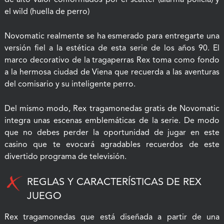
el wild (huella de perro)
Novomatic realmente se ha esmerado para entregarte una
versión fiel a la estética de esta serie de los años 90. El
marco decorativo de la tragaperras Rex toma como fondo
a la hermosa ciudad de Viena que recuerda a las aventuras
del comisario y su inteligente perro.
Del mismo modo, Rex tragamonedas gratis de Novomatic
integra unas escenas emblemáticas de la serie. De modo
que no debes perder la oportunidad de jugar en este
casino que te evocará agradables recuerdos de este
divertido programa de televisión.
REGLAS Y CARACTERÍSTICAS DE REX
JUEGO
Rex tragamonedas que está diseñada a partir de una