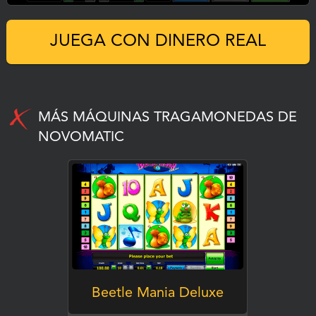
JUEGA CON DINERO REAL
MÁS MÁQUINAS TRAGAMONEDAS DE
NOVOMATIC
JUEGA
Beetle Mania Deluxe