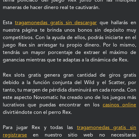
tema policíaco del juego Rex junto con las múltiples
maneras de hacer dinero real te cautivarán.
Esta
tragamonedas gratis sin descargar
que hallarás en
nuestra página te brinda unos bonos sin depósito muy
competitivos. Con la ayuda de ellos, podrás iniciarte en el
juego Rex sin arriesgar tu propio dinero. Por lo mismo,
tendrás un mayor porcentaje de extraer el máximo de
ganancias mientras que te adaptas a la dinámica de Rex.
Rex slots gratis genera gran cantidad de giros gratis
debido a la función conjunta del Wild y el Scatter, por
tanto, tu margen de pérdida disminuirá en cada ronda. Con
este aspecto Novomatic ha creado uno de los juegos más
lucrativos que puedas encontrar en los
casinos online
divirtiéndote con el perro Rex.
Para jugar Rex y todas las
tragamonedas gratis sin
registrarse
en nuestro sitio web no necesitarás