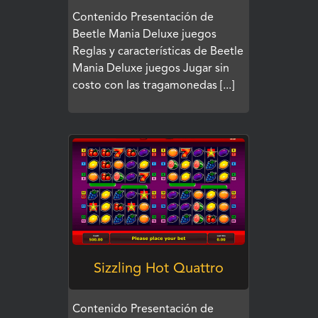
Contenido Presentación de
Beetle Mania Deluxe juegos
Reglas y características de Beetle
Mania Deluxe juegos Jugar sin
costo con las tragamonedas [...]
JUEGA
Sizzling Hot Quattro
Contenido Presentación de