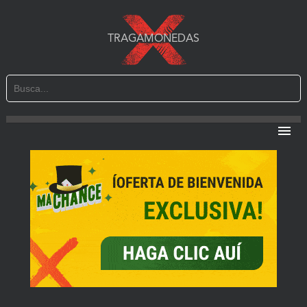
TRAGAMONEDAS