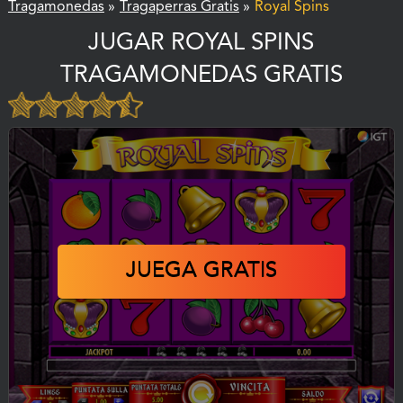
Tragamonedas
»
Tragaperras Gratis
»
Royal Spins
JUGAR ROYAL SPINS
TRAGAMONEDAS GRATIS
JUEGA GRATIS