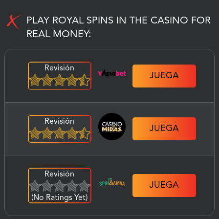
PLAY ROYAL SPINS IN THE CASINO FOR
REAL MONEY:
Revisión
JUEGA
Revisión
JUEGA
Revisión
JUEGA
(No Ratings Yet)