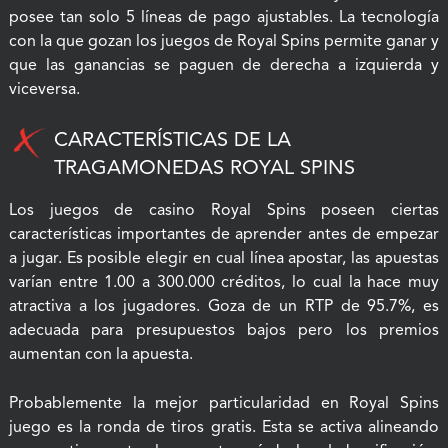
posee tan solo 5 líneas de pago ajustables. La tecnología
con la que gozan los juegos de Royal Spins permite ganar y
que las ganancias se paguen de derecha a izquierda y
viceversa.
CARACTERÍSTICAS DE LA
TRAGAMONEDAS ROYAL SPINS
Los juegos de casino Royal Spins poseen ciertas
características importantes de aprender antes de empezar
a jugar. Es posible elegir en cual línea apostar, las apuestas
varían entre 1.00 a 300.000 créditos, lo cual la hace muy
atractiva a los jugadores. Goza de un RTP de 95.7%, es
adecuada para presupuestos bajos pero los premios
aumentan con la apuesta.
Probablemente la mejor particularidad en Royal Spins
juego es la ronda de tiros gratis. Esta se activa alineando