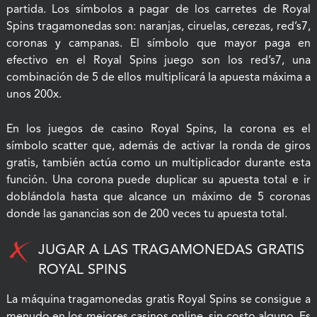
partida. Los símbolos a pagar de los carretes de Royal
Spins tragamonedas son: naranjas, ciruelas, cerezas, red’s7,
coronas y campanas. El símbolo que mayor paga en
efectivo en el Royal Spins juego son los red’s7, una
combinación de 5 de ellos multiplicará la apuesta máxima a
unos 200x.
En los juegos de casino Royal Spins, la corona es el
símbolo scatter que, además de activar la ronda de giros
gratis, también actúa como un multiplicador durante esta
función. Una corona puede duplicar su apuesta total e ir
doblándola hasta que alcance un máximo de 5 coronas
donde las ganancias son de 200 veces tu apuesta total.
JUGAR A LAS TRAGAMONEDAS GRATIS
ROYAL SPINS
La máquina tragamonedas gratis Royal Spins se consigue a
menudo en los mejores casinos online, sin costo alguno. Es