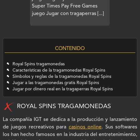
Super Times Pay Free Games
juego Jugar con tragaperras [...]
CONTENIDO
Royal Spins tragamonedas
Características de la tragamonedas Royal Spins
Símbolos y reglas de la tragamonedas Royal Spins
Jugar a las tragamonedas gratis Royal Spins
Jugar por dinero real en la tragaperras Royal Spins
ROYAL SPINS TRAGAMONEDAS
La compañía IGT se dedica a la producción y lanzamiento
de juegos recreativos para
casinos online
. Sus softwares
los han hecho famosos en la industria del entretenimiento,