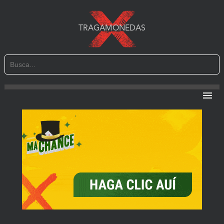
TRAGAMONEDAS