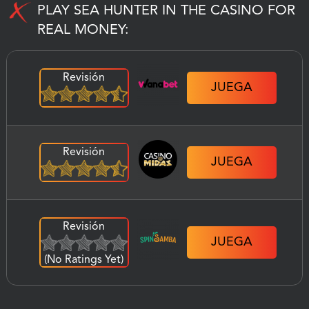
PLAY SEA HUNTER IN THE CASINO FOR
REAL MONEY:
Revisión
JUEGA
Revisión
JUEGA
Revisión
JUEGA
(No Ratings Yet)