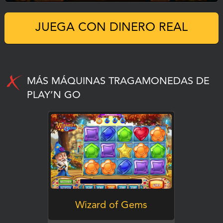
JUEGA CON DINERO REAL
MÁS MÁQUINAS TRAGAMONEDAS DE
PLAY’N GO
JUEGA
Wizard of Gems