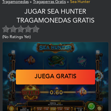
Tragamonedas
»
Tragaperras Gratis
»
Sea Hunter
JUGAR SEA HUNTER
TRAGAMONEDAS GRATIS
(No Ratings Yet)
JUEGA GRATIS