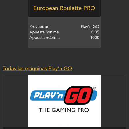
European Roulette PRO
Proveedor:
Play’n GO
Apuesta mínima
0.05
Apuesta máxima
1000
Todas las máquinas Play’n GO