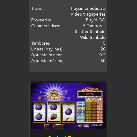
Tipos:
Tragamonedas 3D
Video tragaperras
Proveedor:
Play’n GO
Caracteristicas:
5 Tambores
Scatter Símbolo
Wild Símbolo
Tambores
5
Líneas (paylines)
20
Apuesta mínima
0.2
Apuesta máxima
50
JUEGA