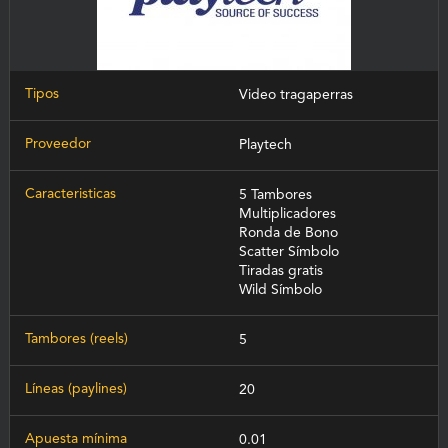
Tipos
Video tragaperras
Proveedor
Playtech
Caracteristicas
5 Tambores
Multiplicadores
Ronda de Bono
Scatter Símbolo
Tiradas gratis
Wild Símbolo
Tambores (reels)
5
Líneas (paylines)
20
Apuesta mínima
0.01