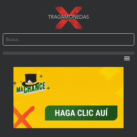
TRAGAMONEDAS