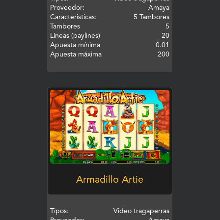
Proveedor:
Amaya
Caracteristicas:
5 Tambores
Tambores
5
Líneas (paylines)
20
Apuesta mínima
0.01
Apuesta máxima
200
JUEGA
Armadillo Artie
Tipos:
Video tragaperras