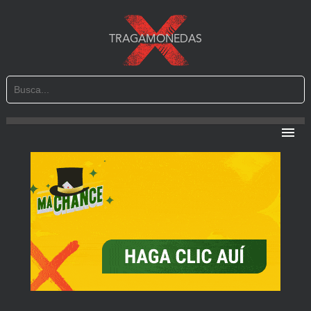
TRAGAMONEDAS