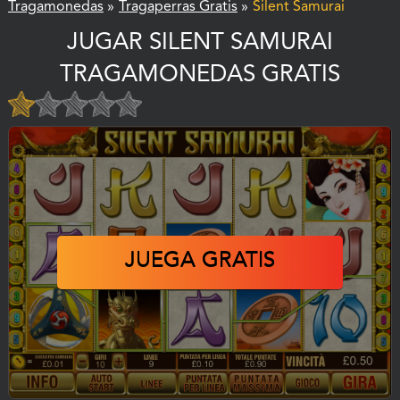
Tragamonedas
»
Tragaperras Gratis
»
Silent Samurai
JUGAR SILENT SAMURAI
TRAGAMONEDAS GRATIS
JUEGA GRATIS