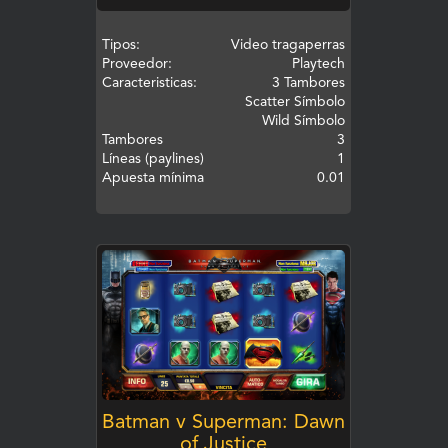
Tipos:
Video tragaperras
Proveedor:
Playtech
Caracteristicas:
3 Tambores
Scatter Símbolo
Wild Símbolo
Tambores
3
Líneas (paylines)
1
Apuesta mínima
0.01
JUEGA
Batman v Superman: Dawn
of Justice