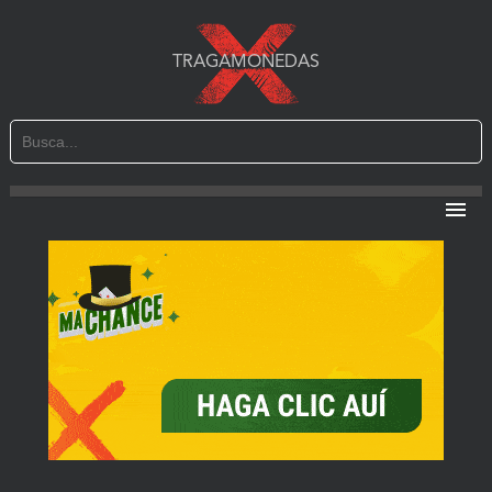
TRAGAMONEDAS